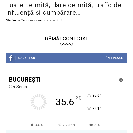
Luare de mită, dare de mită, trafic de
influență și cumpărare...
Ștefana Teodoreanu
-
2 iulie 2025
RĂMÂI CONECTAT
6,124
Fani
ÎMI PLACE
BUCUREȘTI
Cer Senin
°
35.6
°
C
35.6
°
32.1
44 %
2.7kmh
8 %