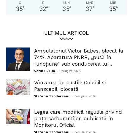
S
D
LUN
MAR
MIE
35
°
32
°
35
°
37
°
35
°
ULTIMUL ARTICOL
Ambulatoriul Victor Babeș, blocat la
74%. Aparatura PNRR, „pusă în
funcțiune” sub conducerea lui...
Sorin PREDA
-
5 august 2026
Vânzarea de pastile Colebil și
Panzcebil, blocată
Ștefana Teodoreanu
-
5 august 2026
Legea care modifică regulile privind
piața carburanților, publicată în
Monitorul Oficial
Ștefana Teodoreanu
-
5 august 2026