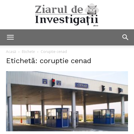
Ziarul
Acasă
Etichete
Coruptie cenad
Etichetă: coruptie cenad
de
Investigații