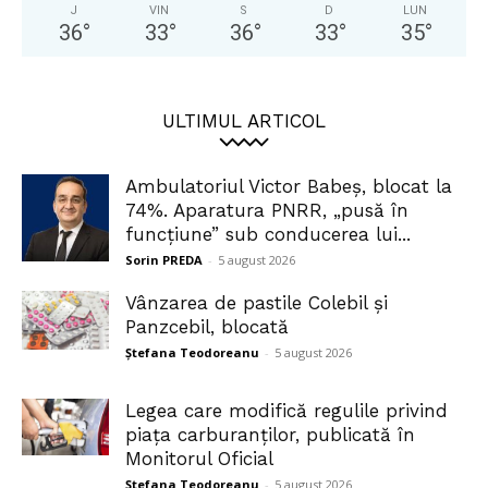
J
VIN
S
D
LUN
36
°
33
°
36
°
33
°
35
°
ULTIMUL ARTICOL
Ambulatoriul Victor Babeș, blocat la
74%. Aparatura PNRR, „pusă în
funcțiune” sub conducerea lui...
Sorin PREDA
-
5 august 2026
Vânzarea de pastile Colebil și
Panzcebil, blocată
Ștefana Teodoreanu
-
5 august 2026
Legea care modifică regulile privind
piața carburanților, publicată în
Monitorul Oficial
Ștefana Teodoreanu
-
5 august 2026