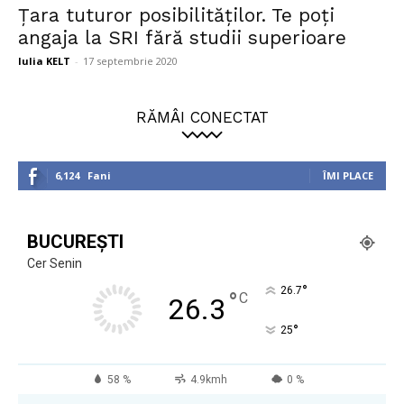
Țara tuturor posibilităților. Te poți
angaja la SRI fără studii superioare
Iulia KELT
-
17 septembrie 2020
RĂMÂI CONECTAT
6,124
Fani
ÎMI PLACE
BUCUREȘTI
Cer Senin
°
26.7
°
C
26.3
°
25
58 %
4.9kmh
0 %