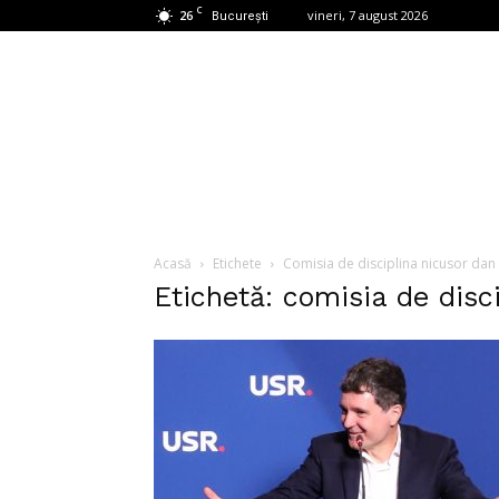
C
26
vineri, 7 august 2026
București
Acasă
Etichete
Comisia de disciplina nicusor dan
Etichetă: comisia de disc