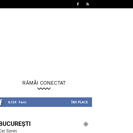
RĂMÂI CONECTAT
6,124
Fani
ÎMI PLACE
BUCUREȘTI
Cer Senin