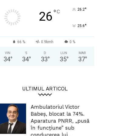
°
26.2
°
C
26
°
25.6
66 %
0.9kmh
0 %
VIN
S
D
LUN
MAR
34
°
34
°
33
°
35
°
37
°
ULTIMUL ARTICOL
Ambulatoriul Victor
Babeș, blocat la 74%.
Aparatura PNRR, „pusă
în funcțiune” sub
conducerea lui...