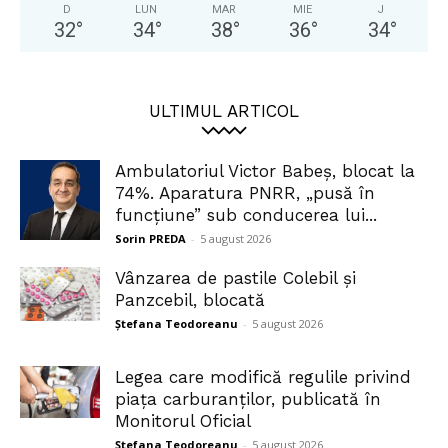
D
LUN
MAR
MIE
J
32
°
34
°
38
°
36
°
34
°
ULTIMUL ARTICOL
Ambulatoriul Victor Babeș, blocat la
74%. Aparatura PNRR, „pusă în
funcțiune” sub conducerea lui...
Sorin PREDA
-
5 august 2026
Vânzarea de pastile Colebil și
Panzcebil, blocată
Ștefana Teodoreanu
-
5 august 2026
Legea care modifică regulile privind
piața carburanților, publicată în
Monitorul Oficial
Ștefana Teodoreanu
-
5 august 2026