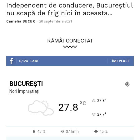
Independent de conducere, Bucureștiul
nu scapă de frig nici în aceasta...
Camelia BUCUR
-
20 septembrie 2021
RĂMÂI CONECTAT
6,124
Fani
ÎMI PLACE
BUCUREȘTI
Nori Împrăștiați
°
27.8
°
C
27.8
°
27.7
45 %
3.1kmh
45 %