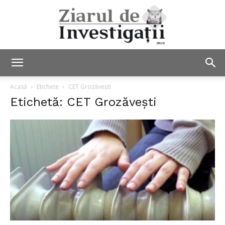
Ziarul
Acasă
Etichete
CET Grozăvești
Etichetă: CET Grozăvești
de
Investigații