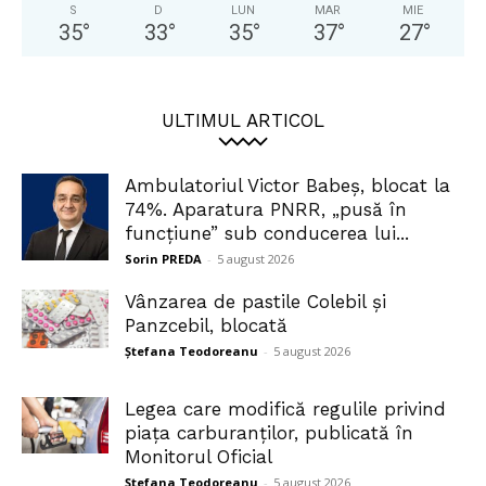
S
D
LUN
MAR
MIE
35
°
33
°
35
°
37
°
27
°
ULTIMUL ARTICOL
Ambulatoriul Victor Babeș, blocat la
74%. Aparatura PNRR, „pusă în
funcțiune” sub conducerea lui...
Sorin PREDA
-
5 august 2026
Vânzarea de pastile Colebil și
Panzcebil, blocată
Ștefana Teodoreanu
-
5 august 2026
Legea care modifică regulile privind
piața carburanților, publicată în
Monitorul Oficial
Ștefana Teodoreanu
-
5 august 2026