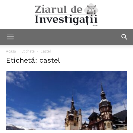
Ziarul
Acasă
Etichete
Castel
Etichetă: castel
de
Investigații