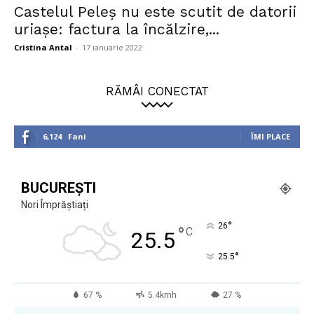
Castelul Peleș nu este scutit de datorii
uriaşe: factura la încălzire,...
Cristina Antal
-
17 ianuarie 2022
RĂMÂI CONECTAT
6,124
Fani
ÎMI PLACE
BUCUREȘTI
Nori Împrăștiați
°
26
°
C
25.5
°
25.5
67 %
5.4kmh
27 %