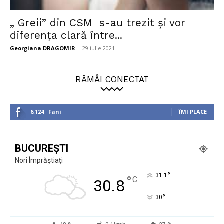
„ Greii” din CSM s-au trezit și vor
diferența clară între...
Georgiana DRAGOMIR
-
29 iulie 2021
RĂMÂI CONECTAT
6,124
Fani
ÎMI PLACE
BUCUREȘTI
Nori Împrăștiați
°
31.1
°
C
30.8
°
30