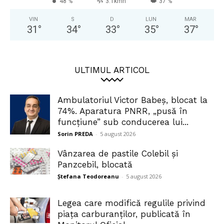
48 %
3.1kmh
37 %
VIN
S
D
LUN
MAR
31
°
34
°
33
°
35
°
37
°
ULTIMUL ARTICOL
Ambulatoriul Victor Babeș, blocat la
74%. Aparatura PNRR, „pusă în
funcțiune” sub conducerea lui...
Sorin PREDA
-
5 august 2026
Vânzarea de pastile Colebil și
Panzcebil, blocată
Ștefana Teodoreanu
-
5 august 2026
Legea care modifică regulile privind
piața carburanților, publicată în