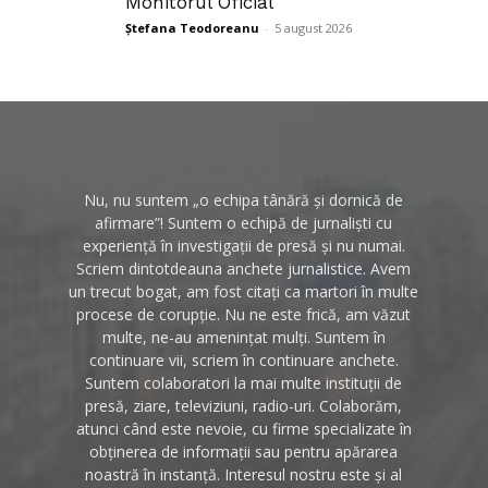
Monitorul Oficial
Ștefana Teodoreanu
-
5 august 2026
Nu, nu suntem „o echipa tânără și dornică de
afirmare”! Suntem o echipă de jurnaliști cu
experiență în investigații de presă și nu numai.
Scriem dintotdeauna anchete jurnalistice. Avem
un trecut bogat, am fost citați ca martori în multe
procese de corupție. Nu ne este frică, am văzut
multe, ne-au amenințat mulți. Suntem în
continuare vii, scriem în continuare anchete.
Suntem colaboratori la mai multe instituții de
presă, ziare, televiziuni, radio-uri. Colaborăm,
atunci când este nevoie, cu firme specializate în
obținerea de informații sau pentru apărarea
noastră în instanță. Interesul nostru este și al