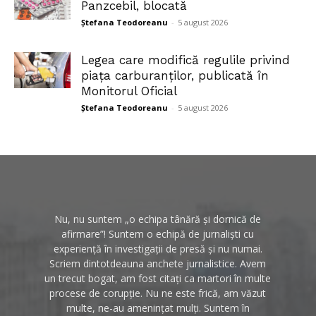
Panzcebil, blocată
Ștefana Teodoreanu
-
5 august 2026
Legea care modifică regulile privind
piața carburanților, publicată în
Monitorul Oficial
Ștefana Teodoreanu
-
5 august 2026
Nu, nu suntem „o echipa tânără și dornică de
afirmare”! Suntem o echipă de jurnaliști cu
experiență în investigații de presă și nu numai.
Scriem dintotdeauna anchete jurnalistice. Avem
un trecut bogat, am fost citați ca martori în multe
procese de corupție. Nu ne este frică, am văzut
multe, ne-au amenințat mulți. Suntem în