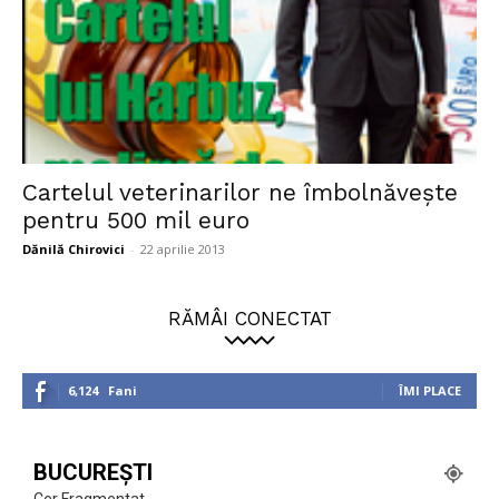
Cartelul veterinarilor ne îmbolnăveşte
pentru 500 mil euro
Dănilă Chirovici
-
22 aprilie 2013
RĂMÂI CONECTAT
6,124
Fani
ÎMI PLACE
BUCUREȘTI
Cer Fragmentat