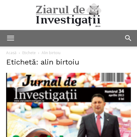
Ziarul
Acasă
Etichete
Alin birtoiu
Etichetă: alin birtoiu
de
Investigații