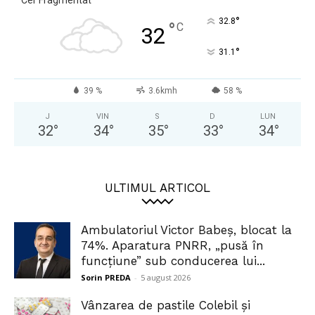
°
32.8
°
C
32
°
31.1
39 %
3.6kmh
58 %
J
VIN
S
D
LUN
32
°
34
°
35
°
33
°
34
°
ULTIMUL ARTICOL
Ambulatoriul Victor Babeș, blocat la
74%. Aparatura PNRR, „pusă în
funcțiune” sub conducerea lui...
Sorin PREDA
-
5 august 2026
Vânzarea de pastile Colebil și