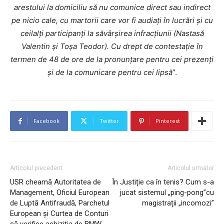
arestului la domiciliu să nu comunice direct sau indirect
pe nicio cale, cu martorii care vor fi audiaţi în lucrări şi cu
ceilalţi participanţi la săvârşirea infracţiunii (Nastasă
Valentin şi Toşa Teodor). Cu drept de contestaţie în
termen de 48 de ore de la pronunţare pentru cei prezenţi
şi de la comunicare pentru cei lipsă
”.
Facebook
Twitter
Pinterest
Articolul precedent
Articolul următor
USR cheamă Autoritatea de
În Justiție ca în tenis? Cum s-a
Management, Oficiul European
jucat sistemul „ping-pong”cu
de Luptă Antifraudă, Parchetul
magistrații „incomozi”
European şi Curtea de Conturi