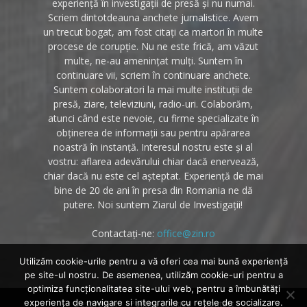
experiență în investigații de presă și nu numai.
Scriem dintotdeauna anchete jurnalistice. Avem
un trecut bogat, am fost citați ca martori în multe
procese de corupție. Nu ne este frică, am văzut
multe, ne-au amenințat mulți. Suntem în
continuare vii, scriem în continuare anchete.
Suntem colaboratori la mai multe instituții de
presă, ziare, televiziuni, radio-uri. Colaborăm,
atunci când este nevoie, cu firme specializate în
obținerea de informații sau pentru apărarea
noastră în instanță. Interesul nostru este și al
vostru: aflarea adevărului chiar dacă enervează,
chiar dacă nu este cel așteptat. Experiență de mai
bine de 20 de ani în presa din Romania ne dă
putere. Noi suntem Ziarul de Investigații!
Contactați-ne:
office@zin.ro
Utilizăm cookie-urile pentru a vă oferi cea mai bună experiență
pe site-ul nostru. De asemenea, utilizăm cookie-uri pentru a
optimiza funcţionalitatea site-ului web, pentru a îmbunătăţi
experienţa de navigare si integrarile cu reţele de socializare.
Despre noi
Politica cookies
Contact