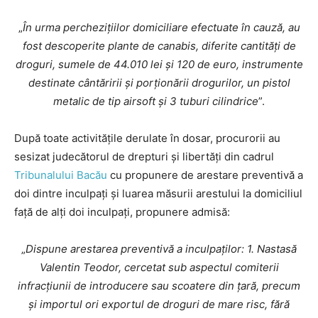
„
În urma perchezițiilor domiciliare efectuate în cauză, au
fost descoperite plante de canabis, diferite cantități de
droguri, sumele de 44.010 lei și 120 de euro, instrumente
destinate cântăririi și porționării drogurilor, un pistol
metalic de tip airsoft și 3 tuburi cilindrice
”.
După toate activitățile derulate în dosar, procurorii au
sesizat judecătorul de drepturi și libertăți din cadrul
Tribunalului Bacău
cu propunere de arestare preventivă a
doi dintre inculpați și luarea măsurii arestului la domiciliul
față de alți doi inculpați, propunere admisă:
„
Dispune arestarea preventivă a inculpaţilor: 1. Nastasă
Valentin Teodor, cercetat sub aspectul comiterii
infracțiunii de introducere sau scoatere din ţară, precum
şi importul ori exportul de droguri de mare risc, fără