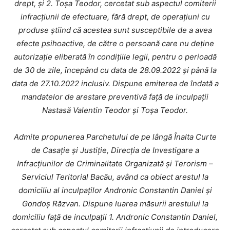
drept, și 2. Toșa Teodor, cercetat sub aspectul comiterii
infracțiunii de efectuare, fără drept, de operaţiuni cu
produse ştiind că acestea sunt susceptibile de a avea
efecte psihoactive, de către o persoană care nu deţine
autorizaţie eliberată în condiţiile legii, pentru o perioadă
de 30 de zile, începând cu data de 28.09.2022 şi până la
data de 27.10.2022 inclusiv. Dispune emiterea de îndată a
mandatelor de arestare preventivă faţă de inculpaţii
Nastasă Valentin Teodor şi Toșa Teodor.
Admite propunerea Parchetului de pe lângă Înalta Curte
de Casație și Justiție, Direcţia de Investigare a
Infracţiunilor de Criminalitate Organizată şi Terorism –
Serviciul Teritorial Bacău, având ca obiect arestul la
domiciliu al inculpaţilor Andronic Constantin Daniel şi
Gondoș Răzvan. Dispune luarea măsurii arestului la
domiciliu faţă de inculpaţii 1. Andronic Constantin Daniel,