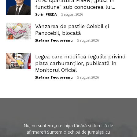
74%. Aparatura PNRR, „pusă în
funcțiune” sub conducerea lui...
Sorin PREDA
-
5 august 2026
Vânzarea de pastile Colebil și
Panzcebil, blocată
Ștefana Teodoreanu
-
5 august 2026
Legea care modifică regulile privind
piața carburanților, publicată în
Monitorul Oficial
Ștefana Teodoreanu
-
5 august 2026
Nu, nu suntem „o echipa tânără și dornică de
afirmare”! Suntem o echipă de jurnaliști cu