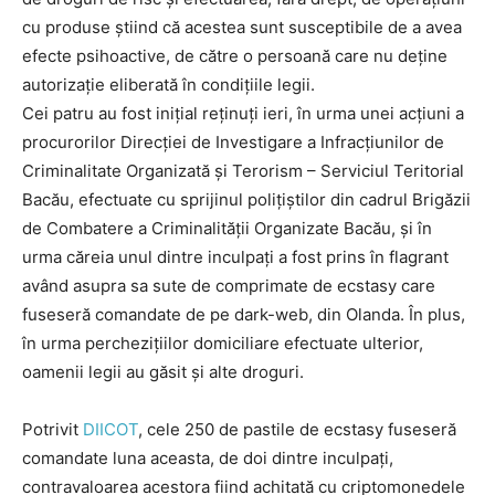
cu produse ştiind că acestea sunt susceptibile de a avea
efecte psihoactive, de către o persoană care nu deţine
autorizaţie eliberată în condiţiile legii.
Cei patru au fost inițial reținuți ieri, în urma unei acțiuni a
procurorilor Direcției de Investigare a Infracțiunilor de
Criminalitate Organizată și Terorism – Serviciul Teritorial
Bacău, efectuate cu sprijinul polițiștilor din cadrul Brigăzii
de Combatere a Criminalităţii Organizate Bacău, și în
urma căreia unul dintre inculpați a fost prins în flagrant
având asupra sa sute de comprimate de ecstasy care
fuseseră comandate de pe dark-web, din Olanda. În plus,
în urma perchezițiilor domiciliare efectuate ulterior,
oamenii legii au găsit și alte droguri.
Potrivit
DIICOT
, cele 250 de pastile de ecstasy fuseseră
comandate luna aceasta, de doi dintre inculpați,
contravaloarea acestora fiind achitată cu criptomonedele