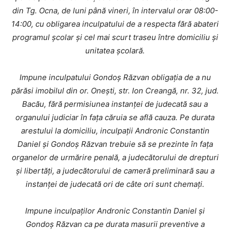
din Tg. Ocna, de luni până vineri, în intervalul orar 08:00-
14:00, cu obligarea inculpatului de a respecta fără abateri
programul școlar și cel mai scurt traseu între domiciliu și
unitatea școlară.
Impune inculpatului Gondoş Răzvan obligaţia de a nu
părăsi imobilul din or. Onești, str. Ion Creangă, nr. 32, jud.
Bacău, fără permisiunea instanţei de judecată sau a
organului judiciar în faţa căruia se află cauza. Pe durata
arestului la domiciliu, inculpaţii Andronic Constantin
Daniel şi Gondoș Răzvan trebuie să se prezinte în faţa
organelor de urmărire penală, a judecătorului de drepturi
şi libertăţi, a judecătorului de cameră preliminară sau a
instanţei de judecată ori de câte ori sunt chemaţi.
Impune inculpaţilor Andronic Constantin Daniel şi
Gondoș Răzvan ca pe durata masurii preventive a