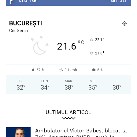
6,124
Fani
ÎMI PLACE
BUCUREȘTI
Cer Senin
°
22.1
°
C
21.6
°
21.6
67 %
3.1kmh
6 %
D
LUN
MAR
MIE
J
32
°
34
°
38
°
35
°
30
°
ULTIMUL ARTICOL
Ambulatoriul Victor Babeș, blocat la