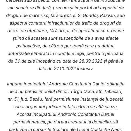
cercetat sub aspectul comiterii infracțiunii de introducere
sau scoatere din ţară, precum şi importul ori exportul de
droguri de mare risc, fără drept, și 2. Gondoș Răzvan, sub
aspectul comiterii infracțiunilor de trafic de droguri de
risc și de efectuare, fără drept, de operaţiuni cu produse
ştiind că acestea sunt susceptibile de a avea efecte
psihoactive, de către o persoană care nu deţine
autorizaţie eliberată în condiţiile legii, pentru o perioadă
de 30 de zile începând cu data de 28.09.2022 şi până la
data de 27.10.2022 inclusiv.
Impune inculpatului Andronic Constantin Daniel obligaţia
de a nu părăsi imobilul din or. Târgu Ocna, str. Tăbăcari,
nr. 51, jud. Bacău, fără permisiunea instanţei de judecată
sau a organului judiciar în faţa căruia se află cauza.
Acordă inculpatului Andronic Constantin Daniel
permisiunea ca, pe durata arestului la domiciliu, să
participe la cursurile Școlare ale Liceul Costache Negri