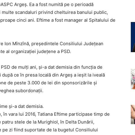
GASPC Argeș. Ea a fost numită pe o perioadă
ai multe scandaluri privind cheltuirea banului public,
proape cinci ani. Eftime a fost manager al Spitalului de
re Ion Mînzînă, preşedintele Consiliului Judeţean
nte al organizaţiei judeţene a PSD.
PSD de mulţi ani, şi-a dat demisia din funcţia de
 după ce în presa locală din Argeş a ieşit la iveală
ne de peste 3.000 de lei din sponsorizările şi
aveghea subordonaţii.
time şi-a dat demisia.
în vara lui 2016, Tatiana Eftime participase timp de
e patru stele de la Murighiol, în Delta Dunării,
 pe zi fiind suportate de la bugetul Consiliului