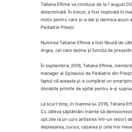
Tatiana Eftime va conduce de la 1 august D
determinată. În trecut, a fost implicată în m
motiv pentru care şi-a dat şi demisia acum a
Pediatrie Pitești
Numirea Tatianei Eftime a fost făcută de căt
Argeş, cel care deţine şi funcţia de preşedi
În septembrie 2016, Tatiana Eftime, membră 
manager al Spitalului de Pediatrie din Piteşti
faptul că aceasta şi-a cumpărat un smartpho
donaţiile primite de spital pentru a-şi supr
La scurt timp, în toamna lui 2016, Tatiana Ef
Cu câteva săptămâni înainte să demisioneze, 
opt zile la un curs antistres într-un resort d
deplasarea, cursul, cazarea şi cele trei mese