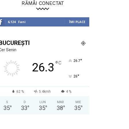
RĂMÂI CONECTAT
6,124
Fani
ÎMI PLACE
BUCUREȘTI
Cer Senin
°
26.7
°
C
26.3
°
26
62 %
5.4kmh
4 %
S
D
LUN
MAR
MIE
35
°
33
°
35
°
38
°
35
°