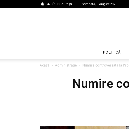
C
26.3
sâmbătă, 8 august 2026
București
POLITICĂ
Acasă
Administrație
Numire controversată la Prot
Numire con