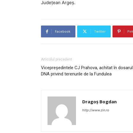
Judeţean Argeş.
Facebook
Twitter
Pin
Articolul precedent
Vicepreşedintele CJ Prahova, achitat în dosarul
DNA privind terenurile de la Fundulea
Dragoș Bogdan
http://www.zin.ro