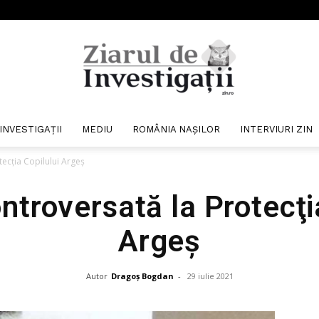
INVESTIGAȚII
MEDIU
ROMÂNIA NAȘILOR
INTERVIURI ZIN
Ziarul
ecţia Copilului Argeş
troversată la Protecţi
Argeş
de
Autor
Dragoș Bogdan
-
29 iulie 2021