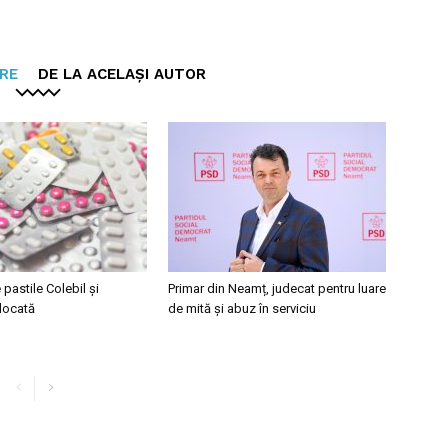
ARE
DE LA ACELAȘI AUTOR
pastile Colebil și
Primar din Neamț, judecat pentru luare
locată
de mită și abuz în serviciu