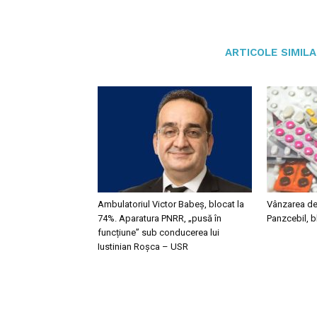
ARTICOLE SIMIL
Ambulatoriul Victor Babeș, blocat la
Vânzarea de 
74%. Aparatura PNRR, „pusă în
Panzcebil, b
funcțiune” sub conducerea lui
Iustinian Roșca – USR