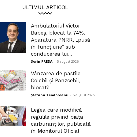
ULTIMUL ARTICOL
Ambulatoriul Victor
Babeș, blocat la 74%.
Aparatura PNRR, „pusă
în funcțiune” sub
conducerea lui...
Sorin PREDA
-
5 august 2026
Vânzarea de pastile
Colebil și Panzcebil,
blocată
Ștefana Teodoreanu
-
5 august 2026
Legea care modifică
regulile privind piața
carburanților, publicată
în Monitorul Oficial