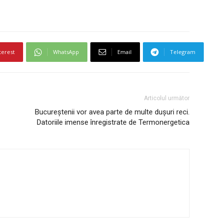
terest
WhatsApp
Email
Telegram
Articolul următor
Bucureștenii vor avea parte de multe dușuri reci.
Datoriile imense înregistrate de Termonergetica