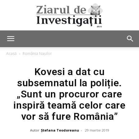
Ziarul
Acasă
România Nașilor
Kovesi a dat cu
de
subsemnatul la poliție.
„Sunt un procuror care
Investigații
inspiră teamă celor care
vor să fure România”
Autor
Ștefana Teodoreanu
-
29 martie 2019