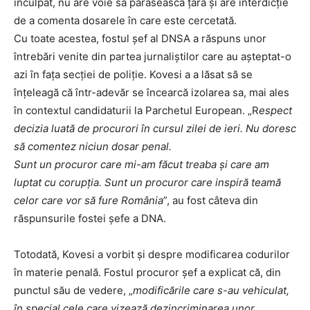
inculpat, nu are voie să părăsească țara și are interdicție
de a comenta dosarele în care este cercetată.
Cu toate acestea, fostul șef al DNSA a răspuns unor
întrebări venite din partea jurnaliștilor care au așteptat-o
azi în fața secției de poliție. Kovesi a a lăsat să se
înțeleagă că într-adevăr se încearcă izolarea sa, mai ales
în contextul candidaturii la Parchetul European. „R
espect
decizia luată de procurori în cursul zilei de ieri. Nu doresc
să comentez niciun dosar penal.
Sunt un procuror care mi-am făcut treaba și care am
luptat cu corupția. Sunt un procuror care inspiră teamă
celor care vor să fure România
”, au fost câteva din
răspunsurile fostei șefe a DNA.
Totodată, Kovesi a vorbit și despre modificarea codurilor
în materie penală. Fostul procuror șef a explicat că, din
punctul său de vedere, „
modificările care s-au vehiculat,
în special cele care vizează dezincriminarea unor