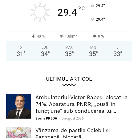
°
29.4
°
C
29.4
°
29.4
40 %
1.8kmh
0 %
D
LUN
MAR
MIE
J
31
°
34
°
38
°
35
°
33
°
ULTIMUL ARTICOL
Ambulatoriul Victor Babeș, blocat la
74%. Aparatura PNRR, „pusă în
funcțiune” sub conducerea lui...
Sorin PREDA
-
5 august 2026
Vânzarea de pastile Colebil și
Panzcebil, blocată