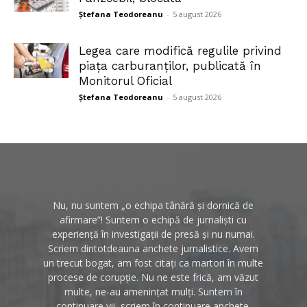
Ștefana Teodoreanu
-
5 august 2026
Legea care modifică regulile privind
piața carburanților, publicată în
Monitorul Oficial
Ștefana Teodoreanu
-
5 august 2026
Nu, nu suntem „o echipa tânără și dornică de
afirmare”! Suntem o echipă de jurnaliști cu
experiență în investigații de presă și nu numai.
Scriem dintotdeauna anchete jurnalistice. Avem
un trecut bogat, am fost citați ca martori în multe
procese de corupție. Nu ne este frică, am văzut
multe, ne-au amenințat mulți. Suntem în
continuare vii, scriem în continuare anchete.