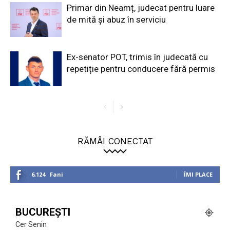
Primar din Neamț, judecat pentru luare
de mită și abuz în serviciu
Ex-senator POT, trimis în judecată cu
repetiție pentru conducere fără permis
RĂMÂI CONECTAT
6,124
Fani
ÎMI PLACE
BUCUREȘTI
Cer Senin