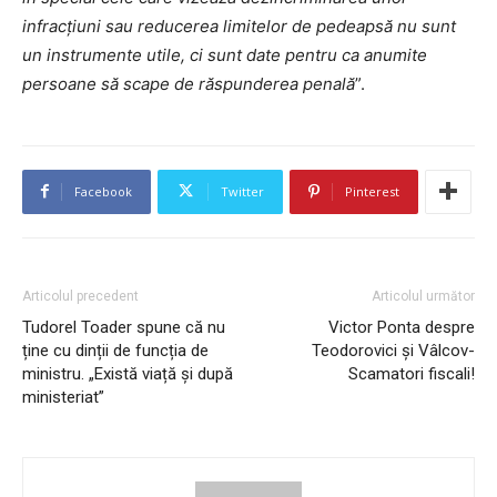
infracțiuni sau reducerea limitelor de pedeapsă nu sunt
un instrumente utile, ci sunt date pentru ca anumite
persoane să scape de răspunderea penală
”.
Facebook
Twitter
Pinterest
Articolul precedent
Articolul următor
Tudorel Toader spune că nu
Victor Ponta despre
ține cu dinții de funcția de
Teodorovici și Vâlcov-
ministru. „Există viață și după
Scamatori fiscali!
ministeriat”