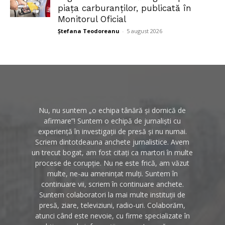
piața carburanților, publicată în
Monitorul Oficial
Ștefana Teodoreanu
-
5 august 2026
Nu, nu suntem „o echipa tânără și dornică de
afirmare”! Suntem o echipă de jurnaliști cu
experiență în investigații de presă și nu numai.
Scriem dintotdeauna anchete jurnalistice. Avem
un trecut bogat, am fost citați ca martori în multe
procese de corupție. Nu ne este frică, am văzut
multe, ne-au amenințat mulți. Suntem în
continuare vii, scriem în continuare anchete.
Suntem colaboratori la mai multe instituții de
presă, ziare, televiziuni, radio-uri. Colaborăm,
atunci când este nevoie, cu firme specializate în