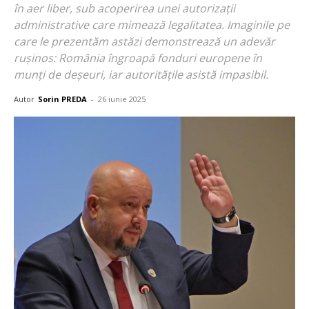
în aer liber, sub acoperirea unei autorizații
administrative care mimează legalitatea. Imaginile pe
care le prezentăm astăzi demonstrează un adevăr
rușinos: România îngroapă fonduri europene în
munți de deșeuri, iar autoritățile asistă impasibil.
Autor
Sorin PREDA
-
26 iunie 2025