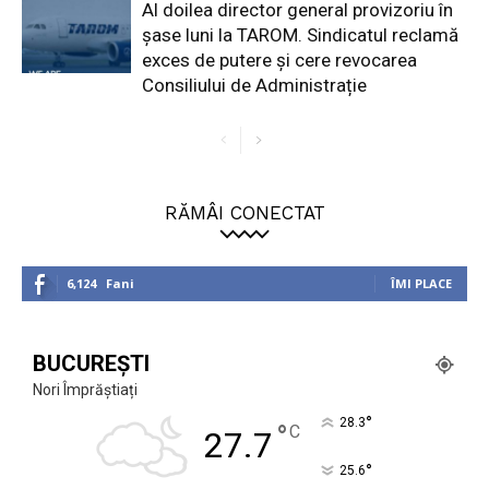
Al doilea director general provizoriu în
șase luni la TAROM. Sindicatul reclamă
exces de putere și cere revocarea
Consiliului de Administrație
RĂMÂI CONECTAT
6,124
Fani
ÎMI PLACE
BUCUREȘTI
Nori Împrăștiați
°
28.3
°
C
27.7
°
25.6