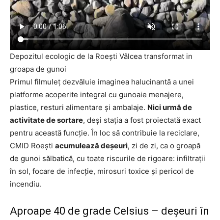
Depozitul ecologic de la Roești Vâlcea transformat in
groapa de gunoi
Primul filmuleț dezvăluie imaginea halucinantă a unei
platforme acoperite integral cu gunoaie menajere,
plastice, resturi alimentare și ambalaje.
Nici urmă de
activitate de sortare
, deși stația a fost proiectată exact
pentru această funcție. În loc să contribuie la reciclare,
CMID Roești
acumulează deșeuri
, zi de zi, ca o groapă
de gunoi sălbatică, cu toate riscurile de rigoare: infiltrații
în sol, focare de infecție, mirosuri toxice și pericol de
incendiu.
Aproape 40 de grade Celsius – deșeuri în