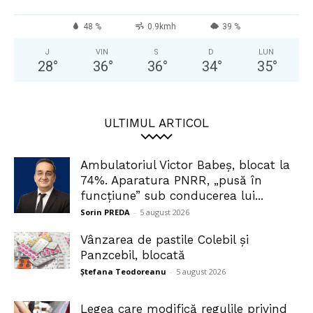
48 %
0.9kmh
39 %
J
VIN
S
D
LUN
28
°
36
°
36
°
34
°
35
°
ULTIMUL ARTICOL
Ambulatoriul Victor Babeș, blocat la
74%. Aparatura PNRR, „pusă în
funcțiune” sub conducerea lui...
Sorin PREDA
-
5 august 2026
Vânzarea de pastile Colebil și
Panzcebil, blocată
Ștefana Teodoreanu
-
5 august 2026
Legea care modifică regulile privind