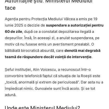
Autoritățile știu. Ministerul Mediului
tace
Agenția pentru Protecția Mediului Vâlcea a emis pe 19
iunie 2025 o decizie de
suspendare a autorizației pentru
60 de zile
, după ce a constatat depozitarea ilegală a
deșeurilor. Însă, în aceeași zi, a anulat suspendarea, pe
motiv că nu fusese emis un avertisment prealabil. O
bâlbâială birocratică absurdă, care
denotă mai degrabă
teamă de răspundere decât voință de intervenție
.
Șeful instituției, Alin Voicescu, a recunoscut într-o
convorbire telefonică faptul că situația de la Roești este
„toxică, anormală și extrem de periculoasă”. Dar asta nu a
împiedicat nimic. Gunoaiele sunt încă acolo. Și se tot
adună.
Unde este Ministerul Mediului?