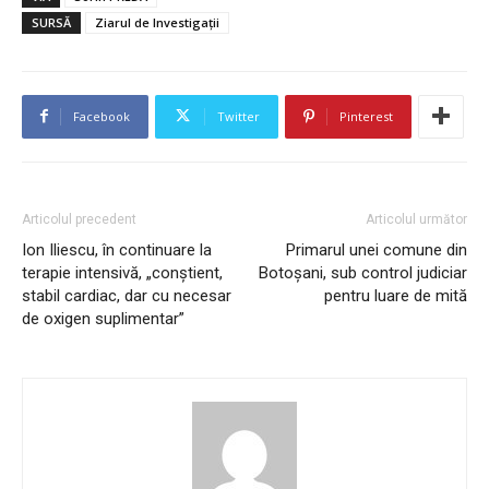
SURSĂ
Ziarul de Investigații
Facebook
Twitter
Pinterest
Articolul precedent
Articolul următor
Ion Iliescu, în continuare la
Primarul unei comune din
terapie intensivă, „conștient,
Botoșani, sub control judiciar
stabil cardiac, dar cu necesar
pentru luare de mită
de oxigen suplimentar”