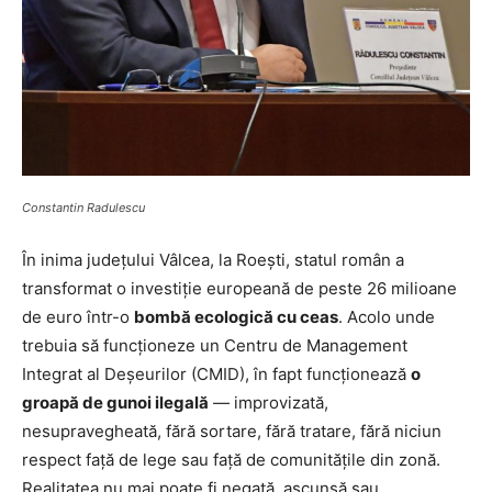
Constantin Radulescu
În inima județului Vâlcea, la Roești, statul român a
transformat o investiție europeană de peste 26 milioane
de euro într-o
bombă ecologică cu ceas
. Acolo unde
trebuia să funcționeze un Centru de Management
Integrat al Deșeurilor (CMID), în fapt funcționează
o
groapă de gunoi ilegală
— improvizată,
nesupravegheată, fără sortare, fără tratare, fără niciun
respect față de lege sau față de comunitățile din zonă.
Realitatea nu mai poate fi negată, ascunsă sau