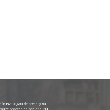
în investigații de presă și nu
n multe procese de corupție. Nu