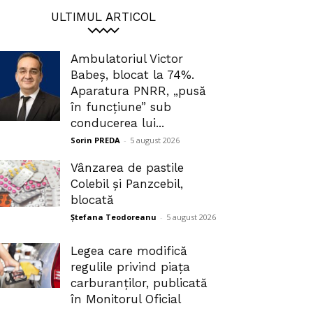
ULTIMUL ARTICOL
Ambulatoriul Victor
Babeș, blocat la 74%.
Aparatura PNRR, „pusă
în funcțiune” sub
conducerea lui...
Sorin PREDA
-
5 august 2026
Vânzarea de pastile
Colebil și Panzcebil,
blocată
Ștefana Teodoreanu
-
5 august 2026
Legea care modifică
regulile privind piața
carburanților, publicată
în Monitorul Oficial