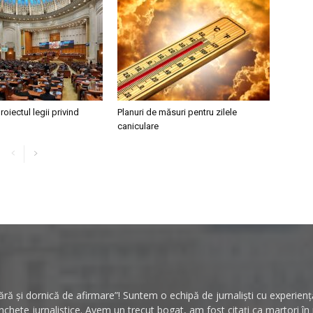
roiectul legii privind
Planuri de măsuri pentru zilele
caniculare
ă și dornică de afirmare”! Suntem o echipă de jurnaliști cu experiență 
hete jurnalistice. Avem un trecut bogat, am fost citați ca martori î