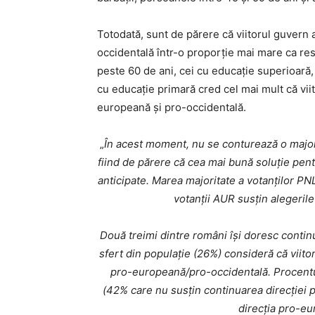
Totodată, sunt de părere că viitorul guvern 
occidentală într-o proporție mai mare ca res
peste 60 de ani, cei cu educație superioară, 
cu educație primară cred cel mai mult că viit
europeană și pro-occidentală.
„
În acest moment, nu se conturează o majorit
fiind de părere că cea mai bună soluție pent
anticipate. Marea majoritate a votanților PN
votanții AUR susțin alegerile 
Două treimi dintre români își doresc contin
sfert din populație (26%) consideră că viito
pro-europeană/pro-occidentală. Procentul
(42% care nu susțin continuarea direcției
direcția pro-eu