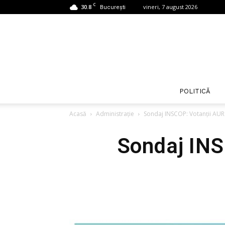
C
30.8
vineri, 7 august 2026
București
POLITICĂ
Acasă
Administrație
Sondaj INSCOP: Votanții AUR 
Sondaj INS