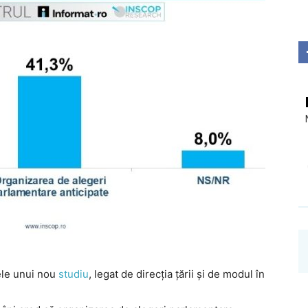
Investigații
ele unui nou
studiu
, legat de direcția țării și de modul în