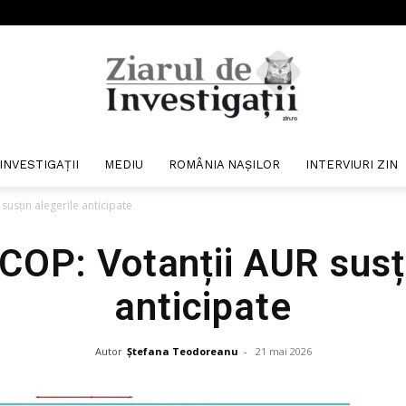
INVESTIGAȚII
MEDIU
ROMÂNIA NAȘILOR
INTERVIURI ZIN
Ziarul
susțin alegerile anticipate
COP: Votanții AUR susți
anticipate
de
Autor
Ștefana Teodoreanu
-
21 mai 2026