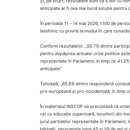
Și, pe scurt, rezultatele sunt că 4 din 10 r
anticipate ar fi cea mai bună soluție pentru d
În perioada 11 – 14 mai 2026, 1.100 de perso
telefonic cu privire la modul în care consider
Conform rezultatelor, „
50.7% dintre particip
pentru depășirea actualei crize politice est
reprezentate în Parlament, în timp ce 41.3%
anticipate
”.
Totodată, „
65.6% dintre respondenți consider
pro-europeană și pro-occidentală, în timp c
În materialul INSCOP se precizează că votan
cei cu educație superioară, locuitorii din m
jurul partidelor reprezentate în Parlament, 
bărbații, persoanele între 45 și 59 de ani și a