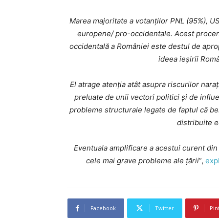
Marea majoritate a votanților PNL (95%), US
europene/ pro-occidentale. Acest procent
occidentală a României este destul de apro
ideea ieșirii Rom
El atrage atenția atât asupra riscurilor nar
preluate de unii vectori politici și de infl
probleme structurale legate de faptul că be
distribuite e
Eventuala amplificare a acestui curent din
cele mai grave probleme ale țării
”,
exp
Facebook
Twitter
Pin