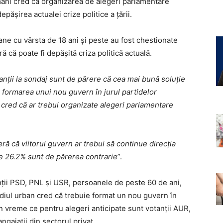
omâni cred că organizarea de alegeri parlamentare
epășirea actualei crize politice a țării.
ane cu vârsta de 18 ani și peste au fost chestionate
ă că poate fi depășită criza politică actuală.
anții la sondaj sunt de părere că cea mai bună soluție
e formarea unui nou guvern în jurul partidelor
 cred că ar trebui organizate alegeri parlamentare
ă că viitorul guvern ar trebui să continue direcția
e 26.2% sunt de părerea contrarie
”.
ții PSD, PNL și USR, persoanele de peste 60 de ani,
ediul urban cred că trebuie format un nou guvern în
în vreme ce pentru alegeri anticipate sunt votanții AUR,
ngajații din sectorul privat.