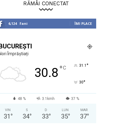
RĂMÂI CONECTAT
6,124
Fani
ÎMI PLACE
BUCUREȘTI
Nori Împrăștiați
°
31.1
°
C
30.8
°
30
48 %
3.1kmh
37 %
VIN
S
D
LUN
MAR
31
°
34
°
33
°
35
°
37
°