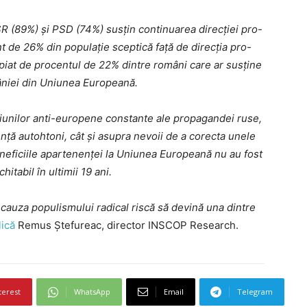
R (89%) și PSD (74%) susțin continuarea direcției pro-
 de 26% din populație sceptică față de direcția pro-
piat de procentul de 22% dintre români care ar susține
âniei din Uniunea Europeană.
ațiunilor anti-europene constante ale propagandei ruse,
uență autohtoni, cât și asupra nevoii de a corecta unele
neficiile apartenenței la Uniunea Europeană nu au fost
chitabil în ultimii 19 ani.
 cauza populismului radical riscă să devină una dintre
l
ică
Remus Ștefureac, director INSCOP Research.
terest
WhatsApp
Email
Telegram