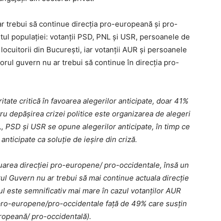
ar trebui să continue direcția pro-europeană și pro-
tul populației: votanții PSD, PNL și USR, persoanele de
locuitorii din București, iar votanții AUR și persoanele
orul guvern nu ar trebui să continue în direcția pro-
ate critică în favoarea alegerilor anticipate, doar 41%
ru depășirea crizei politice este organizarea de alegeri
L, PSD și USR se opune alegerilor anticipate, în timp ce
anticipate ca soluție de ieșire din criză.
uarea direcției pro-europene/ pro-occidentale, însă un
rul Guvern nu ar trebui să mai continue actuala direcție
 este semnificativ mai mare în cazul votanților AUR
 pro-europene/pro-occidentale față de 49% care susțin
ropeană/ pro-occidentală).