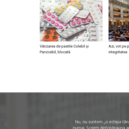
Vânzarea de pastile Colebil și
Azi, vot pe p
Panzcebil, blocată
integritatea
Nu, nu suntem „o echipa tânăr
numai. Scriem dintotdeauna anc