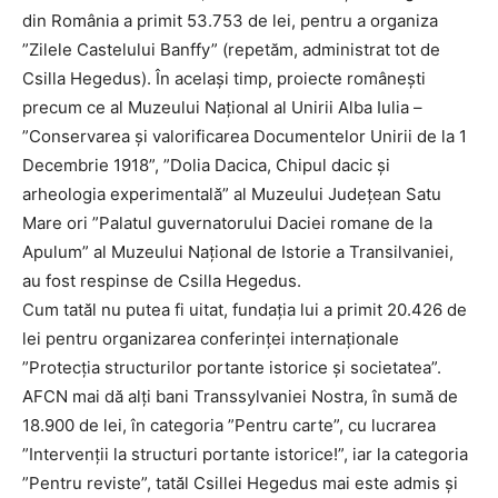
din România a primit 53.753 de lei, pentru a organiza
”Zilele Castelului Banffy” (repetăm, administrat tot de
Csilla Hegedus). În acelaşi timp, proiecte românești
precum ce al Muzeului Național al Unirii Alba Iulia –
”Conservarea și valorificarea Documentelor Unirii de la 1
Decembrie 1918”, ”Dolia Dacica, Chipul dacic și
arheologia experimentală” al Muzeului Județean Satu
Mare ori ”Palatul guvernatorului Daciei romane de la
Apulum” al Muzeului Național de Istorie a Transilvaniei,
au fost respinse de Csilla Hegedus.
Cum tatăl nu putea fi uitat, fundația lui a primit 20.426 de
lei pentru organizarea conferinței internaționale
”Protecția structurilor portante istorice și societatea”.
AFCN mai dă alți bani Transsylvaniei Nostra, în sumă de
18.900 de lei, în categoria ”Pentru carte”, cu lucrarea
”Intervenții la structuri portante istorice!”, iar la categoria
”Pentru reviste”, tatăl Csillei Hegedus mai este admis și