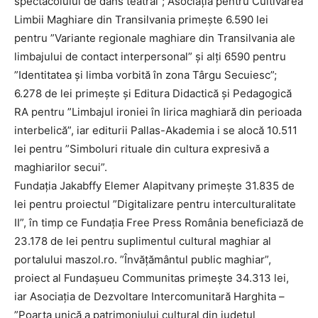
spectacolului de dans teatral”; Asociația pentru Cultivarea
Limbii Maghiare din Transilvania primește 6.590 lei
pentru ”Variante regionale maghiare din Transilvania ale
limbajului de contact interpersonal” și alți 6590 pentru
”Identitatea și limba vorbită în zona Târgu Secuiesc”;
6.278 de lei primește și Editura Didactică și Pedagogică
RA pentru ”Limbajul ironiei în lirica maghiară din perioada
interbelică”, iar editurii Pallas-Akademia i se alocă 10.511
lei pentru ”Simboluri rituale din cultura expresivă a
maghiarilor secui”.
Fundația Jakabffy Elemer Alapitvany primește 31.835 de
lei pentru proiectul ”Digitalizare pentru interculturalitate
II”, în timp ce Fundația Free Press România beneficiază de
23.178 de lei pentru suplimentul cultural maghiar al
portalului maszol.ro. ”Învățământul public maghiar”,
proiect al Fundașueu Communitas primește 34.313 lei,
iar Asociația de Dezvoltare Intercomunitară Harghita –
”Poarta unică a patrimoniului cultural din județul