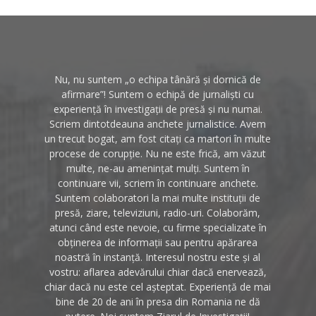
Nu, nu suntem „o echipa tânără și dornică de
afirmare”! Suntem o echipă de jurnaliști cu
experiență în investigații de presă și nu numai.
Scriem dintotdeauna anchete jurnalistice. Avem
un trecut bogat, am fost citați ca martori în multe
procese de corupție. Nu ne este frică, am văzut
multe, ne-au amenințat mulți. Suntem în
continuare vii, scriem în continuare anchete.
Suntem colaboratori la mai multe instituții de
presă, ziare, televiziuni, radio-uri. Colaborăm,
atunci când este nevoie, cu firme specializate în
obținerea de informații sau pentru apărarea
noastră în instanță. Interesul nostru este și al
vostru: aflarea adevărului chiar dacă enervează,
chiar dacă nu este cel așteptat. Experiență de mai
bine de 20 de ani în presa din Romania ne dă