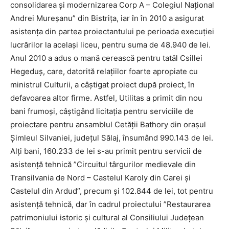
consolidarea și modernizarea Corp A – Colegiul Național
Andrei Mureșanu” din Bistriţa, iar în în 2010 a asigurat
asistența din partea proiectantului pe perioada execuției
lucrărilor la acelaşi liceu, pentru suma de 48.940 de lei.
Anul 2010 a adus o mană cerească pentru tatăl Csillei
Hegeduș, care, datorită relațiilor foarte apropiate cu
ministrul Culturii, a câștigat proiect după proiect, în
defavoarea altor firme. Astfel, Utilitas a primit din nou
bani frumoși, câștigând licitația pentru serviciile de
proiectare pentru ansamblul Cetății Bathory din orașul
Șimleul Silvaniei, județul Sălaj, însumând 990.143 de lei.
Alți bani, 160.233 de lei s-au primit pentru servicii de
asistență tehnică ”Circuitul târgurilor medievale din
Transilvania de Nord – Castelul Karoly din Carei și
Castelul din Ardud”, precum și 102.844 de lei, tot pentru
asistență tehnică, dar în cadrul proiectului ”Restaurarea
patrimoniului istoric și cultural al Consiliului Județean