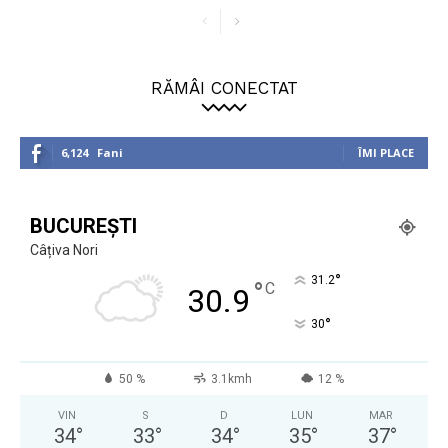
RĂMÂI CONECTAT
6,124
Fani
ÎMI PLACE
BUCUREȘTI
Câțiva Nori
°
31.2
°
C
30.9
°
30
50 %
3.1kmh
12 %
VIN
S
D
LUN
MAR
34
°
33
°
34
°
35
°
37
°