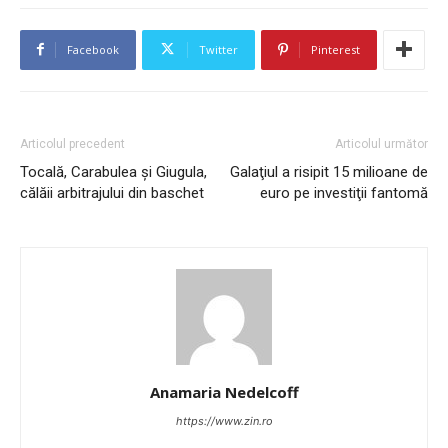
Facebook
Twitter
Pinterest
Articolul precedent
Articolul următor
Tocală, Carabulea şi Giugula,
Galaţiul a risipit 15 milioane de
călăii arbitrajului din baschet
euro pe investiţii fantomă
Anamaria Nedelcoff
https://www.zin.ro