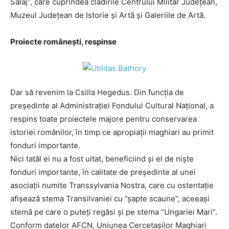
Sălaj”, care cuprindea clădirile Centrului Militar Județean,
Muzeul Județean de Istorie și Artă și Galeriile de Artă.
Proiecte românești, respinse
Dar să revenim la Csilla Hegedus. Din funcția de
președinte al Administrației Fondului Cultural Național, a
respins toate proiectele majore pentru conservarea
istoriei românilor, în timp ce apropiații maghiari au primit
fonduri importante.
Nici tatăl ei nu a fost uitat, beneficiind și el de niște
fonduri importante, în calitate de președinte al unei
asociații numite Transsylvania Nostra, care cu ostentație
afișează stema Transilvaniei cu ”șapte scaune”, aceeași
stemă pe care o puteți regăsi și pe stema ”Ungariei Mari”.
Conform datelor AFCN, Uniunea Cercetașilor Maghiari