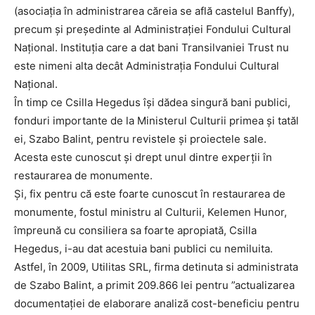
(asociația în administrarea căreia se află castelul Banffy),
precum și președinte al Administrației Fondului Cultural
Național. Instituția care a dat bani Transilvaniei Trust nu
este nimeni alta decât Administrația Fondului Cultural
Național.
În timp ce Csilla Hegedus își dădea singură bani publici,
fonduri importante de la Ministerul Culturii primea și tatăl
ei, Szabo Balint, pentru revistele și proiectele sale.
Acesta este cunoscut și drept unul dintre experții în
restaurarea de monumente.
Și, fix pentru că este foarte cunoscut în restaurarea de
monumente, fostul ministru al Culturii, Kelemen Hunor,
împreună cu consiliera sa foarte apropiată, Csilla
Hegedus, i-au dat acestuia bani publici cu nemiluita.
Astfel, în 2009, Utilitas SRL, firma detinuta si administrata
de Szabo Balint, a primit 209.866 lei pentru ”actualizarea
documentației de elaborare analiză cost-beneficiu pentru