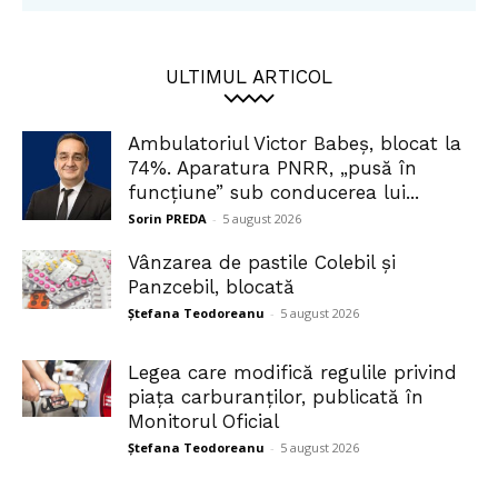
ULTIMUL ARTICOL
Ambulatoriul Victor Babeș, blocat la
74%. Aparatura PNRR, „pusă în
funcțiune” sub conducerea lui...
Sorin PREDA
-
5 august 2026
Vânzarea de pastile Colebil și
Panzcebil, blocată
Ștefana Teodoreanu
-
5 august 2026
Legea care modifică regulile privind
piața carburanților, publicată în
Monitorul Oficial
Ștefana Teodoreanu
-
5 august 2026