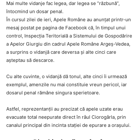
Mai multe vidanje fac legea, dar legea se ”răzbună”,
întocmind un dosar penal.
În cursul zilei de ieri, Apele Române au anunțat printr-un
mesaj postat pe pagina de Facebook că, în timpul unui
control, Inspecţia Teritorială a Sistemului de Gospodărire
a Apelor Giurgiu din cadrul Apele Române Argeş-Vedea,
a surprins o vidanjă care deversa şi alte cinci care
aşteptau să descarce.
Cu alte cuvinte, o vidanjă dă tonul, alte cinci îi urmează
exemplul, amenzile nu mai constituie vreun pericol, iar
dosarul penal rămâne singura sperietoare.
Astfel, reprezentanții au precizat că apele uzate erau
evacuate total neepurate direct în râul Ciorogârla, prin
canalul principal din incinta staţiei de epurare a oraşului.