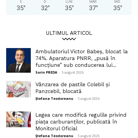
S
D
LUN
MAR
MIE
35
°
32
°
35
°
37
°
35
°
ULTIMUL ARTICOL
Ambulatoriul Victor Babeș, blocat la
74%. Aparatura PNRR, „pusă în
funcțiune” sub conducerea lui...
Sorin PREDA
-
5 august 2026
Vânzarea de pastile Colebil și
Panzcebil, blocată
Ștefana Teodoreanu
-
5 august 2026
Legea care modifică regulile privind
piața carburanților, publicată în
Monitorul Oficial
Ștefana Teodoreanu
-
5 august 2026