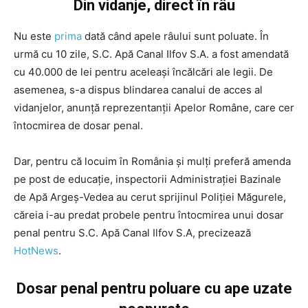
Din vidanje, direct în râu
Nu este
prima
dată când apele râului sunt poluate. În
urmă cu 10 zile, S.C. Apă Canal Ilfov S.A. a fost amendată
cu 40.000 de lei pentru aceleași încălcări ale legii. De
asemenea, s-a dispus blindarea canalui de acces al
vidanjelor, anunță reprezentanții Apelor Române, care cer
întocmirea de dosar penal.
Dar, pentru că locuim în România și mulți preferă amenda
pe post de educație, inspectorii Administraţiei Bazinale
de Apă Argeş-Vedea au cerut sprijinul Poliţiei Măgurele,
căreia i-au predat probele pentru întocmirea unui dosar
penal pentru S.C. Apă Canal Ilfov S.A, precizează
HotNews
.
Dosar penal pentru poluare cu ape uzate