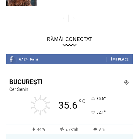
RĂMÂI CONECTAT
6,124
Fani
ÎMI PLACE
BUCUREȘTI
Cer Senin
°
35.6
°
C
35.6
°
32.1
44 %
2.7kmh
8 %