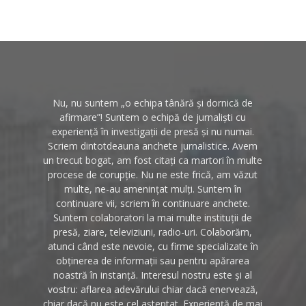
Nu, nu suntem „o echipa tânără și dornică de
afirmare”! Suntem o echipă de jurnaliști cu
experiență în investigații de presă și nu numai.
Scriem dintotdeauna anchete jurnalistice. Avem
un trecut bogat, am fost citați ca martori în multe
procese de corupție. Nu ne este frică, am văzut
multe, ne-au amenințat mulți. Suntem în
continuare vii, scriem în continuare anchete.
Suntem colaboratori la mai multe instituții de
presă, ziare, televiziuni, radio-uri. Colaborăm,
atunci când este nevoie, cu firme specializate în
obținerea de informații sau pentru apărarea
noastră în instanță. Interesul nostru este și al
vostru: aflarea adevărului chiar dacă enervează,
chiar dacă nu este cel așteptat. Experiență de mai