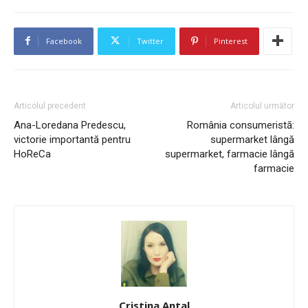
Facebook
Twitter
Pinterest
Articolul precedent
Articolul următor
Ana-Loredana Predescu,
România consumeristă:
victorie importantă pentru
supermarket lângă
HoReCa
supermarket, farmacie lângă
farmacie
Cristina Antal