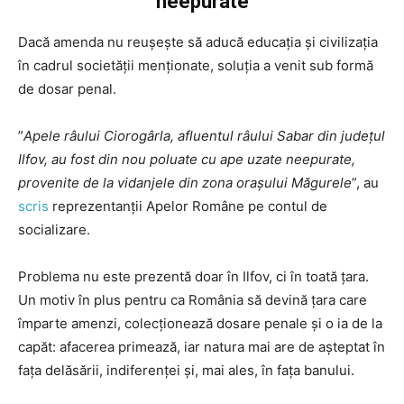
neepurate
Dacă amenda nu reușește să aducă educația și civilizația
în cadrul societății menționate, soluția a venit sub formă
de dosar penal.
”
Apele râului Ciorogârla, afluentul râului Sabar din județul
Ilfov, au fost din nou poluate cu ape uzate neepurate,
provenite de la vidanjele din zona orașului Măgurele
”, au
scris
reprezentanții Apelor Române pe contul de
socializare.
Problema nu este prezentă doar în Ilfov, ci în toată țara.
Un motiv în plus pentru ca România să devină țara care
împarte amenzi, colecționează dosare penale și o ia de la
capăt: afacerea primează, iar natura mai are de așteptat în
fața delăsării, indiferenței și, mai ales, în fața banului.