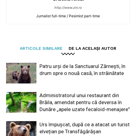
http://www.zin.ro
Jurnalist full-time / Pesimist part-time
ARTICOLE SIMILARE
DE LA ACELAȘI AUTOR
Patru urși de la Sanctuarul Zărnești, în
drum spre o nouă casă, în străinătate
Administratorul unui restaurant din
Brăila, amendat pentru că deversa în
Dunăre „apele uzate fecaloid-menajere”
Urs împușcat, după ce a atacat un turist
elvețian pe Transfăgărășan