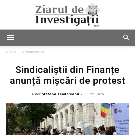
Ziarul
Acasă
Administrație
Sindicaliștii din Finanțe
de
anunță mișcări de protest
Autor
Ștefana Teodoreanu
-
18 mai 2026
Investigații