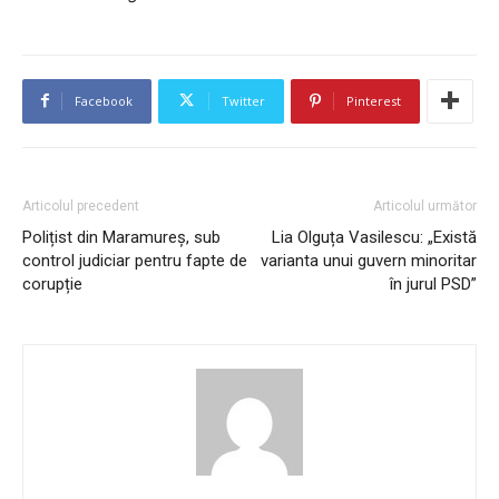
Facebook
Twitter
Pinterest
Articolul precedent
Articolul următor
Polițist din Maramureș, sub
Lia Olguța Vasilescu: „Există
control judiciar pentru fapte de
varianta unui guvern minoritar
corupție
în jurul PSD”