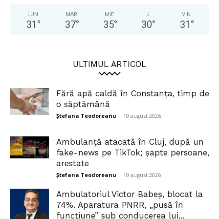
LUN
MAR
MIE
J
VIN
31
°
37
°
35
°
30
°
31
°
ULTIMUL ARTICOL
Fără apă caldă în Constanța, timp de
o săptămână
Ștefana Teodoreanu
-
10 august 2026
Ambulanță atacată în Cluj, după un
fake-news pe TikTok; șapte persoane,
arestate
Ștefana Teodoreanu
-
10 august 2026
Ambulatoriul Victor Babeș, blocat la
74%. Aparatura PNRR, „pusă în
funcțiune” sub conducerea lui...