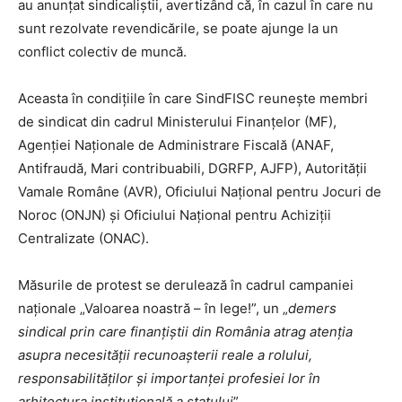
au anunțat sindicaliștii, avertizând că, în cazul în care nu
sunt rezolvate revendicările, se poate ajunge la un
conflict colectiv de muncă.
Aceasta în condițiile în care SindFISC reunește membri
de sindicat din cadrul Ministerului Finanțelor (MF),
Agenției Naționale de Administrare Fiscală (ANAF,
Antifraudă, Mari contribuabili, DGRFP, AJFP), Autorității
Vamale Române (AVR), Oficiului Național pentru Jocuri de
Noroc (ONJN) și Oficiului Național pentru Achiziții
Centralizate (ONAC).
Măsurile de protest se derulează în cadrul campaniei
naționale „Valoarea noastră – în lege!”, un „
demers
sindical prin care finanțiștii din România atrag atenția
asupra necesității recunoașterii reale a rolului,
responsabilităților și importanței profesiei lor în
arhitectura instituțională a statului
”.