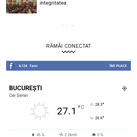
integritatea
RĂMÂI CONECTAT
6,124
Fani
ÎMI PLACE
BUCUREȘTI
Cer Senin
°
28.3
°
C
27.1
°
26.6
45 %
2.2kmh
0 %