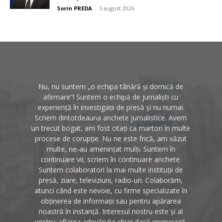
Sorin PREDA
-
5 august 2026
Nu, nu suntem „o echipa tânără și dornică de
afirmare”! Suntem o echipă de jurnaliști cu
experiență în investigații de presă și nu numai.
Scriem dintotdeauna anchete jurnalistice. Avem
un trecut bogat, am fost citați ca martori în multe
procese de corupție. Nu ne este frică, am văzut
multe, ne-au amenințat mulți. Suntem în
continuare vii, scriem în continuare anchete.
Suntem colaboratori la mai multe instituții de
presă, ziare, televiziuni, radio-uri. Colaborăm,
atunci când este nevoie, cu firme specializate în
obținerea de informații sau pentru apărarea
noastră în instanță. Interesul nostru este și al
vostru: aflarea adevărului chiar dacă enervează,