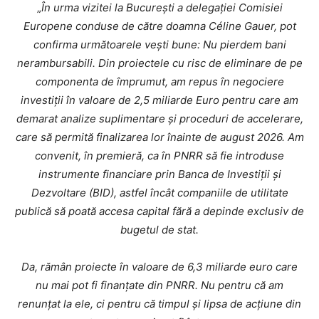
„
În urma vizitei la București a delegației Comisiei
Europene conduse de către doamna Céline Gauer, pot
confirma următoarele vești bune: Nu pierdem bani
nerambursabili. Din proiectele cu risc de eliminare de pe
componenta de împrumut, am repus în negociere
investiții în valoare de 2,5 miliarde Euro pentru care am
demarat analize suplimentare și proceduri de accelerare,
care să permită finalizarea lor înainte de august 2026. Am
convenit, în premieră, ca în PNRR să fie introduse
instrumente financiare prin Banca de Investiții și
Dezvoltare (BID), astfel încât companiile de utilitate
publică să poată accesa capital fără a depinde exclusiv de
bugetul de stat.
Da, rămân proiecte în valoare de 6,3 miliarde euro care
nu mai pot fi finanțate din PNRR. Nu pentru că am
renunțat la ele, ci pentru că timpul și lipsa de acțiune din