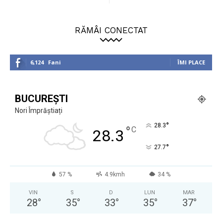
RĂMÂI CONECTAT
6,124
Fani
ÎMI PLACE
BUCUREȘTI
Nori Împrăștiați
°
28.3
°
C
28.3
°
27.7
57 %
4.9kmh
34 %
VIN
S
D
LUN
MAR
28
°
35
°
33
°
35
°
37
°