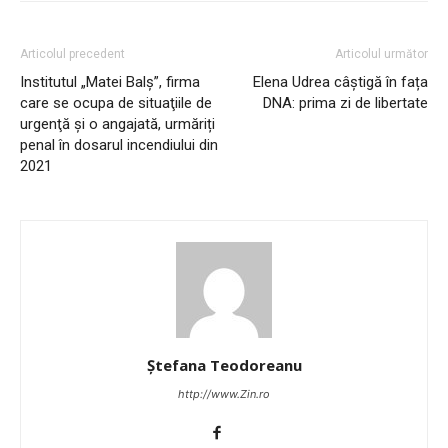
Articolul precedent
Articolul următor
Institutul „Matei Balş”, firma
Elena Udrea câștigă în fața
care se ocupa de situaţiile de
DNA: prima zi de libertate
urgenţă și o angajată, urmăriți
penal în dosarul incendiului din
2021
Ștefana Teodoreanu
http://www.Zin.ro