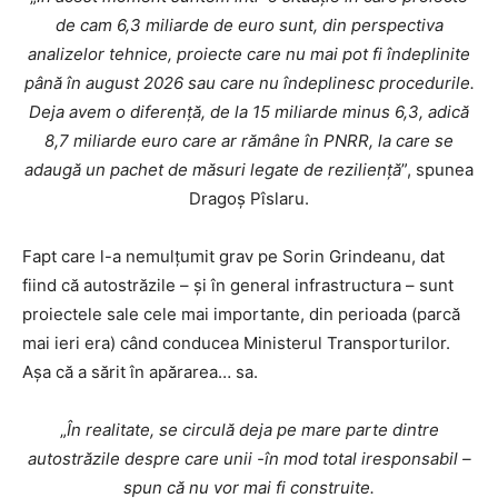
de cam 6,3 miliarde de euro sunt, din perspectiva
analizelor tehnice, proiecte care nu mai pot fi îndeplinite
până în august 2026 sau care nu îndeplinesc procedurile.
Deja avem o diferenţă, de la 15 miliarde minus 6,3, adică
8,7 miliarde euro care ar rămâne în PNRR, la care se
adaugă un pachet de măsuri legate de rezilienţă
”, spunea
Dragoş Pîslaru.
Fapt care l-a nemulțumit grav pe Sorin Grindeanu, dat
fiind că autostrăzile – și în general infrastructura – sunt
proiectele sale cele mai importante, din perioada (parcă
mai ieri era) când conducea Ministerul Transporturilor.
Așa că a sărit în apărarea… sa.
„
În realitate, se circulă deja pe mare parte dintre
autostrăzile despre care unii -în mod total iresponsabil –
spun că nu vor mai fi construite.