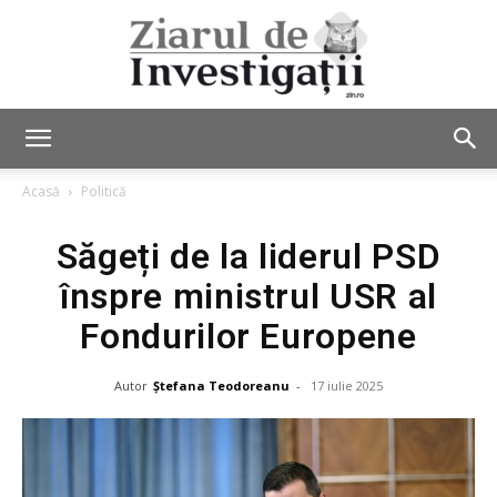
Ziarul
Acasă
Politică
Săgeți de la liderul PSD
de
înspre ministrul USR al
Fondurilor Europene
Investigații
Autor
Ștefana Teodoreanu
-
17 iulie 2025