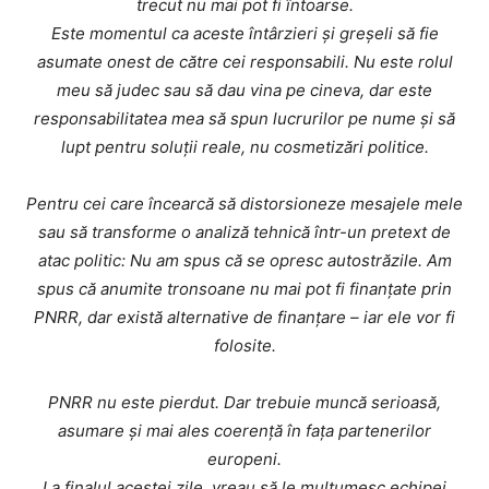
trecut nu mai pot fi întoarse.
Este momentul ca aceste întârzieri și greșeli să fie
asumate onest de către cei responsabili. Nu este rolul
meu să judec sau să dau vina pe cineva, dar este
responsabilitatea mea să spun lucrurilor pe nume și să
lupt pentru soluții reale, nu cosmetizări politice.
Pentru cei care încearcă să distorsioneze mesajele mele
sau să transforme o analiză tehnică într-un pretext de
atac politic: Nu am spus că se opresc autostrăzile. Am
spus că anumite tronsoane nu mai pot fi finanțate prin
PNRR, dar există alternative de finanțare – iar ele vor fi
folosite.
PNRR nu este pierdut. Dar trebuie muncă serioasă,
asumare și mai ales coerență în fața partenerilor
europeni.
La finalul acestei zile, vreau să le mulțumesc echipei