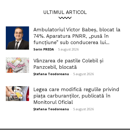
ULTIMUL ARTICOL
Ambulatoriul Victor Babeș, blocat la
74%. Aparatura PNRR, „pusă în
funcțiune” sub conducerea lui...
Sorin PREDA
-
5 august 2026
Vânzarea de pastile Colebil și
Panzcebil, blocată
Ștefana Teodoreanu
-
5 august 2026
Legea care modifică regulile privind
piața carburanților, publicată în
Monitorul Oficial
Ștefana Teodoreanu
-
5 august 2026