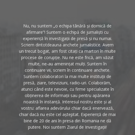
Nu, nu suntem „o echipa tânără și dornică de
afirmare”! Suntem o echipă de jurnaliști cu
experiență în investigații de presă și nu numai.
Scriem dintotdeauna anchete jurnalistice. Avem
un trecut bogat, am fost citați ca martori în multe
procese de corupție. Nu ne este frică, am văzut
multe, ne-au amenințat mulți. Suntem în
continuare vii, scriem în continuare anchete.
Suntem colaboratori la mai multe instituții de
presă, ziare, televiziuni, radio-uri. Colaborăm,
atunci când este nevoie, cu firme specializate în
obținerea de informații sau pentru apărarea
noastră în instanță. Interesul nostru este și al
vostru: aflarea adevărului chiar dacă enervează,
chiar dacă nu este cel așteptat. Experiență de mai
bine de 20 de ani în presa din Romania ne dă
putere. Noi suntem Ziarul de Investigații!