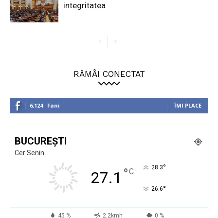
integritatea
RĂMÂI CONECTAT
6,124
Fani
ÎMI PLACE
BUCUREȘTI
Cer Senin
°
28.3
°
C
27.1
°
26.6
45 %
2.2kmh
0 %