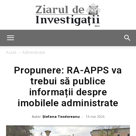
Ziarul
Acasă
Administrație
Propunere: RA-APPS va
de
trebui să publice
informații despre
Investigații
imobilele administrate
Autor
Ștefana Teodoreanu
-
14 mai 2026