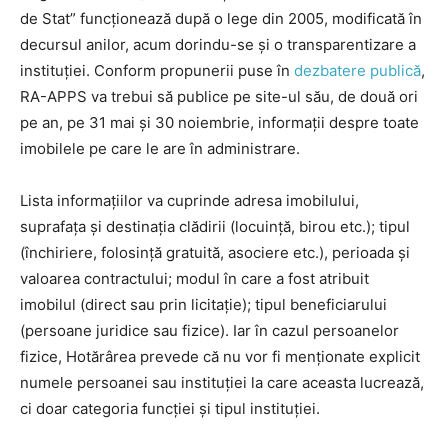
de Stat” funcționează după o lege din 2005, modificată în
decursul anilor, acum dorindu-se și o transparentizare a
instituției. Conform propunerii puse în
dezbatere publică
,
RA-APPS va trebui să publice pe site-ul său, de două ori
pe an, pe 31 mai și 30 noiembrie, informații despre toate
imobilele pe care le are în administrare.
Lista informațiilor va cuprinde adresa imobilului,
suprafața și destinația clădirii (locuință, birou etc.); tipul
(închiriere, folosință gratuită, asociere etc.), perioada și
valoarea contractului; modul în care a fost atribuit
imobilul (direct sau prin licitație); tipul beneficiarului
(persoane juridice sau fizice). Iar în cazul persoanelor
fizice, Hotărârea prevede că nu vor fi menționate explicit
numele persoanei sau instituției la care aceasta lucrează,
ci doar categoria funcției și tipul instituției.