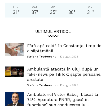
LUN
MAR
MIE
J
VIN
31
°
37
°
35
°
30
°
31
°
ULTIMUL ARTICOL
Fără apă caldă în Constanța, timp de
o săptămână
Ștefana Teodoreanu
-
10 august 2026
Ambulanță atacată în Cluj, după un
fake-news pe TikTok; șapte persoane,
arestate
Ștefana Teodoreanu
-
10 august 2026
Ambulatoriul Victor Babeș, blocat la
74%. Aparatura PNRR, „pusă în
funcțiune” sub conducerea lui...