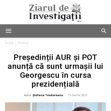
Ziarul
Acasă
Politică
Președinții AUR și POT
de
anunță că sunt urmașii lui
Georgescu în cursa
Investigații
prezidențială
Autor
Ștefana Teodoreanu
-
13 martie 2025