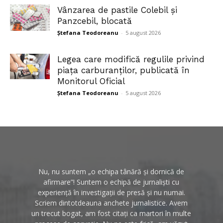
Vânzarea de pastile Colebil și
Panzcebil, blocată
Ștefana Teodoreanu
-
5 august 2026
Legea care modifică regulile privind
piața carburanților, publicată în
Monitorul Oficial
Ștefana Teodoreanu
-
5 august 2026
Nu, nu suntem „o echipa tânără și dornică de
afirmare”! Suntem o echipă de jurnaliști cu
experiență în investigații de presă și nu numai.
Scriem dintotdeauna anchete jurnalistice. Avem
un trecut bogat, am fost citați ca martori în multe