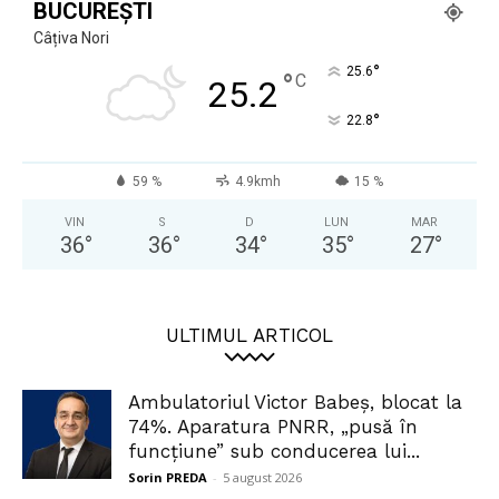
BUCUREȘTI
Câțiva Nori
°
25.6
°
C
25.2
°
22.8
59 %
4.9kmh
15 %
VIN
S
D
LUN
MAR
36
°
36
°
34
°
35
°
27
°
ULTIMUL ARTICOL
Ambulatoriul Victor Babeș, blocat la
74%. Aparatura PNRR, „pusă în
funcțiune” sub conducerea lui...
Sorin PREDA
-
5 august 2026