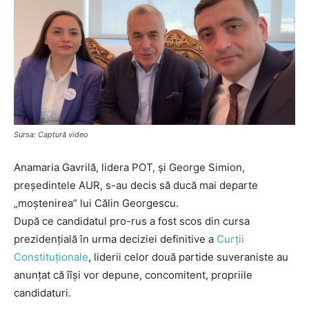
Sursa: Captură video
Anamaria Gavrilă, lidera POT, și George Simion,
președintele AUR, s-au decis să ducă mai departe
„moștenirea” lui Călin Georgescu.
După ce candidatul pro-rus a fost scos din cursa
prezidențială în urma deciziei definitive a
Curții
Constituționale
, liderii celor două partide suveraniste au
anunțat că îîși vor depune, concomitent, propriile
candidaturi.