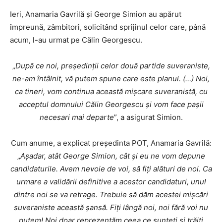
Ieri, Anamaria Gavrilă și George Simion au apărut
împreună, zâmbitori, solicitând sprijinul celor care, până
acum, l-au urmat pe Călin Georgescu.
„
După ce noi, președinții celor două partide suveraniste,
ne-am întâlnit, vă putem spune care este planul. (…) Noi,
ca tineri, vom continua această mișcare suveranistă, cu
acceptul domnului Călin Georgescu și vom face pașii
necesari mai departe
”, a asigurat Simion.
Cum anume, a explicat președinta POT, Anamaria Gavrilă:
„
Așadar, atât George Simion, cât și eu ne vom depune
candidaturile. Avem nevoie de voi, să fiți alături de noi. Ca
urmare a validării definitive a acestor candidaturi, unul
dintre noi se va retrage. Trebuie să dăm acestei mișcări
suveraniste această șansă. Fiți lângă noi, noi fără voi nu
putem! Noi doar reprezentăm ceea ce sunteți și trăiți