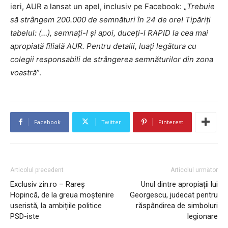
ieri, AUR a lansat un apel, inclusiv pe Facebook: „
Trebuie
să strângem 200.000 de semnături în 24 de ore! Tipăriți
tabelul: (…), semnați-l și apoi, duceți-l RAPID la cea mai
apropiată filială AUR. Pentru detalii, luați legătura cu
colegii responsabili de strângerea semnăturilor din zona
voastră
”.
Facebook
Twitter
Pinterest
Articolul precedent
Articolul următor
Exclusiv zin.ro – Rareș
Unul dintre apropiații lui
Hopincă, de la greua moștenire
Georgescu, judecat pentru
useristă, la ambițiile politice
răspândirea de simboluri
PSD-iste
legionare