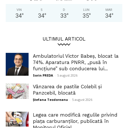
VIN
S
D
LUN
MAR
34
°
34
°
33
°
35
°
34
°
ULTIMUL ARTICOL
Ambulatoriul Victor Babeș, blocat la
74%. Aparatura PNRR, „pusă în
funcțiune” sub conducerea lui...
Sorin PREDA
-
5 august 2026
Vânzarea de pastile Colebil și
Panzcebil, blocată
Ștefana Teodoreanu
-
5 august 2026
Legea care modifică regulile privind
piața carburanților, publicată în
Monitorul Oficial