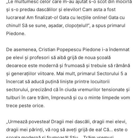
„Le multumesc celor care m-au ajutat s-o scot din mocirlă
și s-o predau dascălilor și elevilor! Cam asta a fost
lucrarea! Am finalizat-o! Gata cu lecțiile online! Gata cu
chinul! Să se sune, așadar, clopoțelul!”, a spus primarul
Piedone.
De asemenea, Cristian Popepescu Piedone i-a îndemnat
pe elevi și profesori să aibă grijă de noua școală
deoarece este modernă și frumoasă și trebuie să rămână
și generațiilor viitoare. Mai mult, primarul Sectorului 5 a
încercat să aducă puțină liniște printre locuitorii
sectorului, precizând că în ciuda vremurilor tensionate și
tulburi în care trăim, împreună și cu o minte limpede vom
trece peste orice.
„Urmează povestea! Dragii mei dascăli, dragii mei elevi,
dragii mei părinți, vă rog să aveți grijă de ea! Că… este o
școala modernă și frumoasă! Știu… Trăim vremuri