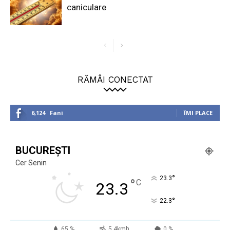
caniculare
RĂMÂI CONECTAT
6,124
Fani
ÎMI PLACE
BUCUREȘTI
Cer Senin
°
23.3
°
C
23.3
°
22.3
65 %
5.4kmh
0 %