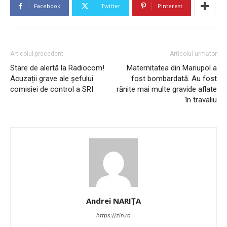
Facebook
Twitter
Pinterest
Articolul precedent
Articolul următor
Stare de alertă la Radiocom!
Maternitatea din Mariupol a
Acuzații grave ale șefului
fost bombardată. Au fost
comisiei de control a SRI
rănite mai multe gravide aflate
în travaliu
Andrei NARIȚA
https://zin.ro