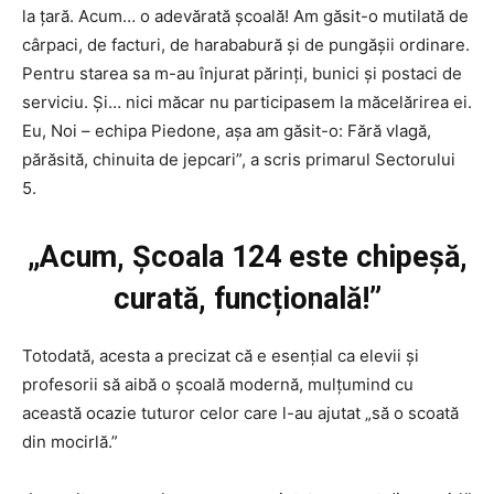
la țară. Acum… o adevărată școală! Am găsit-o mutilată de
cârpaci, de facturi, de harababură și de pungășii ordinare.
Pentru starea sa m-au înjurat părinți, bunici și postaci de
serviciu. Și… nici măcar nu participasem la măcelărirea ei.
Eu, Noi – echipa Piedone, așa am găsit-o: Fără vlagă,
părăsită, chinuita de jepcari”, a scris primarul Sectorului
5.
„Acum, Școala 124 este chipeșă,
curată, funcțională!”
Totodată, acesta a precizat că e esențial ca elevii și
profesorii să aibă o școală modernă, mulțumind cu
această ocazie tuturor celor care l-au ajutat „să o scoată
din mocirlă.”