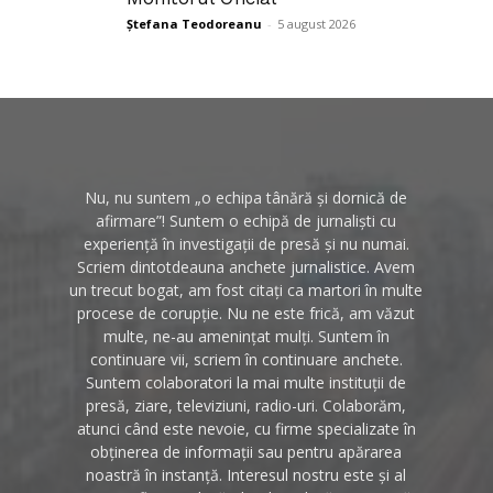
Ștefana Teodoreanu
-
5 august 2026
Nu, nu suntem „o echipa tânără și dornică de
afirmare”! Suntem o echipă de jurnaliști cu
experiență în investigații de presă și nu numai.
Scriem dintotdeauna anchete jurnalistice. Avem
un trecut bogat, am fost citați ca martori în multe
procese de corupție. Nu ne este frică, am văzut
multe, ne-au amenințat mulți. Suntem în
continuare vii, scriem în continuare anchete.
Suntem colaboratori la mai multe instituții de
presă, ziare, televiziuni, radio-uri. Colaborăm,
atunci când este nevoie, cu firme specializate în
obținerea de informații sau pentru apărarea
noastră în instanță. Interesul nostru este și al