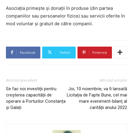
Asociația primește și donaţii în produse (din partea
companiilor sau persoanelor fizice) sau servicii oferite în
mod voluntar şi gratuit de către companii.
Facebook
Twitter
Pinterest
Articolul precedent
Articolul următor
Se fac noi investiții pentru
Joi, 10 noiembrie, va fi lansată
creșterea capacității de
Licitația de Fapte Bune, cel mai
operare a Porturilor Constanța
mare eveniment-bilanț al
și Galați
carității anului 2022