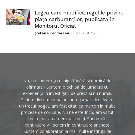
Legea care modifică regulile privind
piața carburanților, publicată în
Monitorul Oficial
Ștefana Teodoreanu
-
5 august 2026
Nu, nu suntem „o echipa tânără și dornică de
afirmare”! Suntem o echipă de jurnaliști cu
experiență în investigații de presă și nu numai.
Scriem dintotdeauna anchete jurnalistice. Avem
un trecut bogat, am fost citați ca martori în multe
procese de corupție. Nu ne este frică, am văzut
multe, ne-au amenințat mulți. Suntem în
continuare vii, scriem în continuare anchete.
Suntem colaboratori la mai multe instituții de