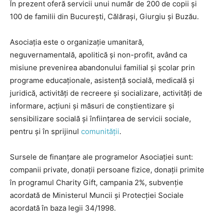
În prezent oferă servicii unui număr de 200 de copii şi
100 de familii din Bucureşti, Călăraşi, Giurgiu şi Buzău.
Asociaţia este o organizaţie umanitară,
neguvernamentală, apolitică şi non-profit, având ca
misiune prevenirea abandonului familial şi şcolar prin
programe educaţionale, asistenţă socială, medicală şi
juridică, activităţi de recreere şi socializare, activităţi de
informare, acţiuni şi măsuri de conştientizare şi
sensibilizare socială şi înfiinţarea de servicii sociale,
pentru şi în sprijinul
comunităţii
.
Sursele de finanţare ale programelor Asociaţiei sunt:
companii private, donaţii persoane fizice, donaţii primite
în programul Charity Gift, campania 2%, subvenţie
acordată de Ministerul Muncii şi Protecţiei Sociale
acordată în baza legii 34/1998.