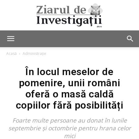
Ziarul
Acasă
Administrație
În locul meselor de
de
pomenire, unii români
oferă o masă caldă
Investigații
copiilor fără posibilități
Foarte multe persoane au donat în lunile
septembrie și octombrie pentru hrana celor
mici