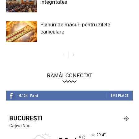
integritatea
Planuri de măsuri pentru zilele
caniculare
RĂMÂI CONECTAT
6,124
Fani
ÎMI PLACE
BUCUREȘTI
Câțiva Nori
°
29.4
C