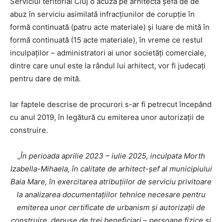
Serviciul teritorial Cluj o acuză pe arhitecta șefă de de
abuz în serviciu asimilată infracțiunilor de corupție în
formă continuată (patru acte materiale) și luare de mită în
formă continuată (15 acte materiale), în vreme ce restul
inculpaților – administratori ai unor societăți comerciale,
dintre care unul este la rândul lui arhitect, vor fi judecați
pentru dare de mită.
Iar faptele descrise de procurori s-ar fi petrecut începând
cu anul 2019, în legătură cu emiterea unor autorizații de
construire.
„
În perioada aprilie 2023 – iulie 2025, inculpata Morth
Izabella-Mihaela, în calitate de arhitect-șef al municipiului
Baia Mare, în exercitarea atribuțiilor de serviciu privitoare
la analizarea documentațiilor tehnice necesare pentru
emiterea unor certificate de urbanism și autorizații de
construire, depuse de trei beneficiari – persoane fizice și