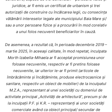
juridice, ar fi emis un certificat de urbanism și trei
autorizații de construire cu încălcarea legii, cu consecința
vătămării intereselor legale ale municipiului Baia Mare și/
sau a unor persoane fizice și a procurării în mod corelativ
a unui folos necuvenit beneficiarilor în cauză.
De asemenea, a rezultat că, în perioada decembrie 2019 –
martie 2025, în aceeași calitate, în mod repetat, inculpata
Morth Izabella-Mihaela ar fi acceptat promisiunea unor
foloase necuvenite, respectiv ar fi pretins foloase
necuvenite, iar ulterior le-ar fi primit (articole de
îmbrăcăminte și încălțăminte, produse electrocasnice și
sanitare, respectiv un obiect de mobilier) de la inculpatul
M.Z.A., reprezentant al unei societăți cu domeniul de
activitate principal „Activități de arhitectură”, precum și de
la inculpații P.F. și K.R. – reprezentanți ai unor societăți
comerciale având ca obiect principal/ secundar de