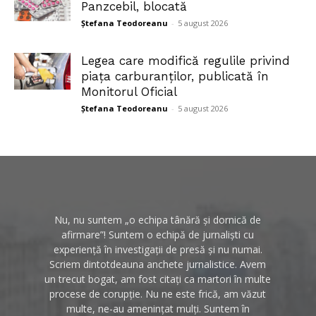
Panzcebil, blocată
Ștefana Teodoreanu
-
5 august 2026
Legea care modifică regulile privind
piața carburanților, publicată în
Monitorul Oficial
Ștefana Teodoreanu
-
5 august 2026
Nu, nu suntem „o echipa tânără și dornică de
afirmare”! Suntem o echipă de jurnaliști cu
experiență în investigații de presă și nu numai.
Scriem dintotdeauna anchete jurnalistice. Avem
un trecut bogat, am fost citați ca martori în multe
procese de corupție. Nu ne este frică, am văzut
multe, ne-au amenințat mulți. Suntem în