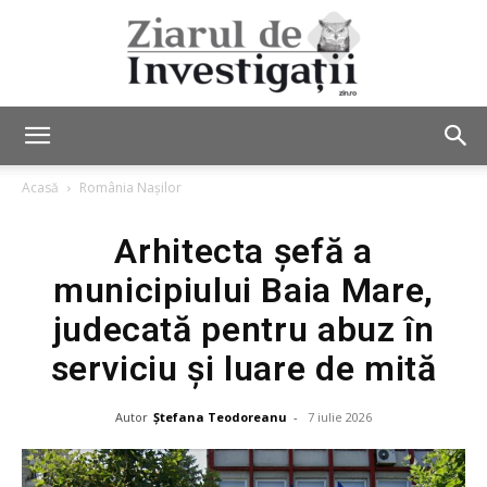
Ziarul
Acasă
România Nașilor
Arhitecta șefă a
de
municipiului Baia Mare,
judecată pentru abuz în
Investigații
serviciu și luare de mită
Autor
Ștefana Teodoreanu
-
7 iulie 2026