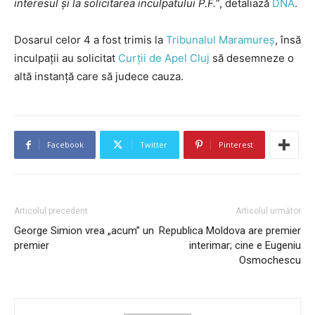
interesul și la solicitarea inculpatului P.F.
”, detaliază
DNA
.
Dosarul celor 4 a fost trimis la
Tribunalul Maramureș
, însă
inculpații au solicitat
Curții de Apel Cluj
să desemneze o
altă instanță care să judece cauza.
Facebook
Twitter
Pinterest
Articolul precedent
Articolul următor
George Simion vrea „acum” un
Republica Moldova are premier
premier
interimar; cine e Eugeniu
Osmochescu