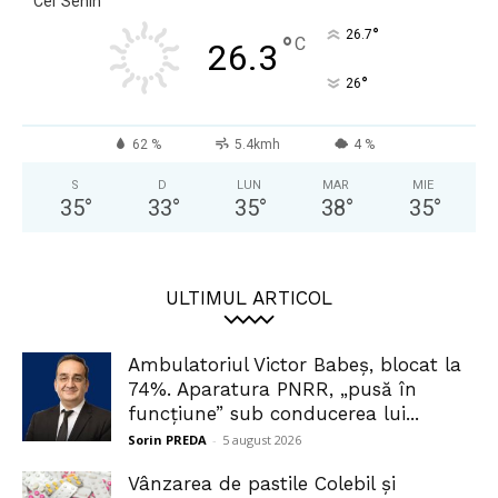
Cer Senin
°
26.7
°
C
26.3
°
26
62 %
5.4kmh
4 %
S
D
LUN
MAR
MIE
35
°
33
°
35
°
38
°
35
°
ULTIMUL ARTICOL
Ambulatoriul Victor Babeș, blocat la
74%. Aparatura PNRR, „pusă în
funcțiune” sub conducerea lui...
Sorin PREDA
-
5 august 2026
Vânzarea de pastile Colebil și