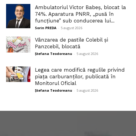
Ambulatoriul Victor Babeș, blocat la
74%. Aparatura PNRR, „pusă în
funcțiune” sub conducerea lui...
Sorin PREDA
-
5 august 2026
Vânzarea de pastile Colebil și
Panzcebil, blocată
Ștefana Teodoreanu
-
5 august 2026
Legea care modifică regulile privind
piața carburanților, publicată în
Monitorul Oficial
Ștefana Teodoreanu
-
5 august 2026