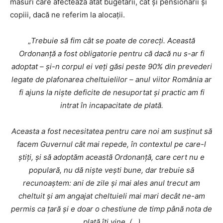
măsuri care afectează atât bugetarii, cât și pensionarii și
copiii, dacă ne referim la alocații.
„
Trebuie să fim cât se poate de corecți. Această
Ordonanță a fost obligatorie pentru că dacă nu s-ar fi
adoptat – și-n corpul ei veți găsi peste 90% din prevederi
legate de plafonarea cheltuielilor – anul viitor România ar
fi ajuns la niște deficite de nesuportat și practic am fi
intrat în incapacitate de plată.
Aceasta a fost necesitatea pentru care noi am susținut să
facem Guvernul cât mai repede, în contextul pe care-l
știți, și să adoptăm această Ordonanță, care cert nu e
populară, nu dă niște vești bune, dar trebuie să
recunoaștem: ani de zile și mai ales anul trecut am
cheltuit și am angajat cheltuieli mai mari decât ne-am
permis ca țară și e doar o chestiune de timp până nota de
plată îți vine. (…)