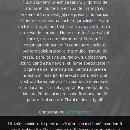
Nu, nu suntem „o echipa tânără și dornică de
afirmare”! Suntem o echipă de jurnaliști cu
experiență în investigații de presă și nu numai.
Scriem dintotdeauna anchete jurnalistice. Avem
un trecut bogat, am fost citați ca martori în multe
procese de corupție. Nu ne este frică, am văzut
multe, ne-au amenințat mulți. Suntem în
continuare vii, scriem în continuare anchete.
Suntem colaboratori la mai multe instituții de
presă, ziare, televiziuni, radio-uri. Colaborăm,
atunci când este nevoie, cu firme specializate în
obținerea de informații sau pentru apărarea
noastră în instanță. Interesul nostru este și al
vostru: aflarea adevărului chiar dacă enervează,
chiar dacă nu este cel așteptat. Experiență de mai
bine de 20 de ani în presa din Romania ne dă
putere. Noi suntem Ziarul de Investigații!
Contactați-ne:
office@zin.ro
Utilizăm cookie-urile pentru a vă oferi cea mai bună experiență
pe site-ul nostru. De asemenea, utilizăm cookie-uri pentru a