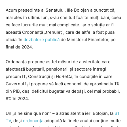
Acum președinte al Senatului, Ilie Bolojan a punctat că,
mai ales în ultimul an, s-au cheltuit foarte mulți bani, ceea
ce face lucrurile mult mai complicate. Iar o soluție ar fi
această Ordonanță „trenuleț”, care de altfel a fost pusă
oficial în
dezbatere publică
de Ministerul Finanțelor, pe
final de 2024.
Ordonanța propune astfel măsuri de austeritate care
afectează bugetarii, pensionarii și sectoare întregi
precum IT, Construcții și HoReCa, în condițiile în care
Guvernul își propune să facă economii de aproximativ 1%
din PIB, deși deficitul bugetar va depăși, cel mai probabil,
8% în 2024.
Un „sine sine qua non” – a atras atenția ieri Bolojan, la
B1
TV
, deși
ordonanța
adoptată la finele anului conține multe