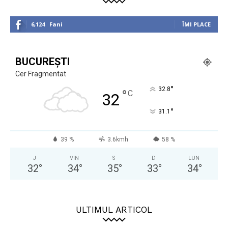
6,124
Fani
ÎMI PLACE
BUCUREȘTI
Cer Fragmentat
°
32.8
°
C
32
°
31.1
39 %
3.6kmh
58 %
J
VIN
S
D
LUN
32
°
34
°
35
°
33
°
34
°
ULTIMUL ARTICOL