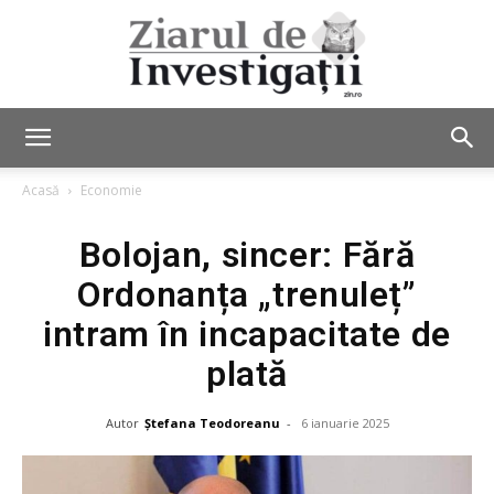
Ziarul
Acasă
Economie
Bolojan, sincer: Fără
de
Ordonanța „trenuleț”
intram în incapacitate de
Investigații
plată
Autor
Ștefana Teodoreanu
-
6 ianuarie 2025