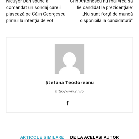
Nicușor Dan spune a
Crin Antonescu nu mai vrea să
comandat un sondaj care îl
fie candidat la prezidențiale:
plasează pe Călin Georgescu
„Nu sunt forţă de muncă
primul la intenția de vot
disponibilă la candidatură”
Ștefana Teodoreanu
http://www.Zin.ro
ARTICOLE SIMILARE
DE LA ACELAȘI AUTOR