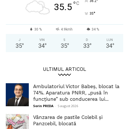
°
36.2
°
C
35.5
°
35
30 %
4.9kmh
34 %
J
VIN
S
D
LUN
35
°
34
°
35
°
33
°
34
°
ULTIMUL ARTICOL
Ambulatoriul Victor Babeș, blocat la
74%. Aparatura PNRR, „pusă în
funcțiune” sub conducerea lui...
Sorin PREDA
-
5 august 2026
Vânzarea de pastile Colebil și
Panzcebil, blocată