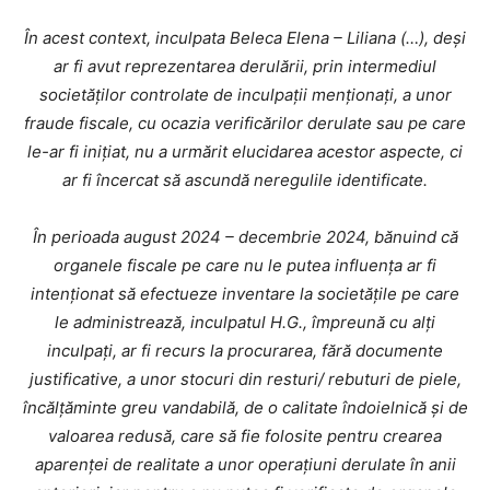
În acest context, inculpata Beleca Elena – Liliana (…), deși
ar fi avut reprezentarea derulării, prin intermediul
societăților controlate de inculpații menționați, a unor
fraude fiscale, cu ocazia verificărilor derulate sau pe care
le-ar fi inițiat, nu a urmărit elucidarea acestor aspecte, ci
ar fi încercat să ascundă neregulile identificate.
În perioada august 2024 – decembrie 2024, bănuind că
organele fiscale pe care nu le putea influența ar fi
intenționat să efectueze inventare la societățile pe care
le administrează, inculpatul H.G., împreună cu alți
inculpați, ar fi recurs la procurarea, fără documente
justificative, a unor stocuri din resturi/ rebuturi de piele,
încălțăminte greu vandabilă, de o calitate îndoielnică și de
valoarea redusă, care să fie folosite pentru crearea
aparenței de realitate a unor operațiuni derulate în anii