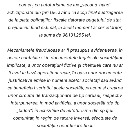
comerț cu autoturisme de lux „second-hand”
achiziționate din țări UE, având ca scop final sustragerea
de la plata obligațiilor fiscale datorate bugetului de stat,
prejudiciul fiind estimat, la acest moment al cercetărilor,
la suma de 96.131.255 lei.
Mecanismele frauduloase ar fi presupus evidențierea, în
actele contabile și în documentele legale ale societăților
implicate, a unor operațiuni fictive și cheltuieli care nu ar
fi avut la bază operațiuni reale, în baza unor documente
justificative emise în numele acelor societăți sau având
ca beneficiari scriptici acele societăți, precum și crearea
unor circuite de tranzacționare de tip carusel, respectiv
interpunerea, în mod artificial, a unor societăți (de tip
„bidon”) în achizițiile de autoturisme din spațiul
comunitar, în regim de taxare inversă, efectuate de
societățile beneficiare final.