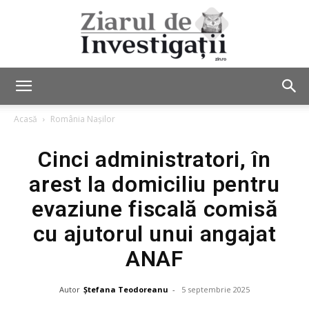
Ziarul
Acasă
România Nașilor
Cinci administratori, în
de
arest la domiciliu pentru
evaziune fiscală comisă
Investigații
cu ajutorul unui angajat
ANAF
Autor
Ștefana Teodoreanu
-
5 septembrie 2025