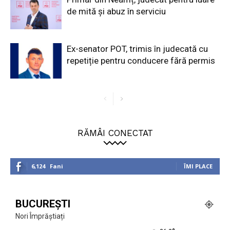
de mită și abuz în serviciu
Ex-senator POT, trimis în judecată cu
repetiție pentru conducere fără permis
RĂMÂI CONECTAT
6,124
Fani
ÎMI PLACE
BUCUREȘTI
Nori Împrăștiați