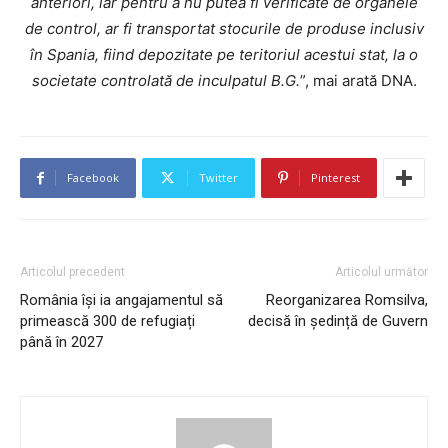
anteriori, iar pentru a nu putea fi verificate de organele
de control, ar fi transportat stocurile de produse inclusiv
în Spania, fiind depozitate pe teritoriul acestui stat, la o
societate controlată de inculpatul B.G.
”, mai arată DNA.
Facebook
Twitter
Pinterest
Articolul precedent
Articolul următor
România își ia angajamentul să
Reorganizarea Romsilva,
primească 300 de refugiați
decisă în ședință de Guvern
până în 2027