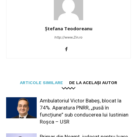
Ștefana Teodoreanu
http://www.Zin.ro
ARTICOLE SIMILARE
DE LA ACELAȘI AUTOR
Ambulatoriul Victor Babeș, blocat la
74%. Aparatura PNRR, „pusă în
funcțiune” sub conducerea lui Iustinian
Roșca – USR
Primar din Neamț, judecat pentru luare