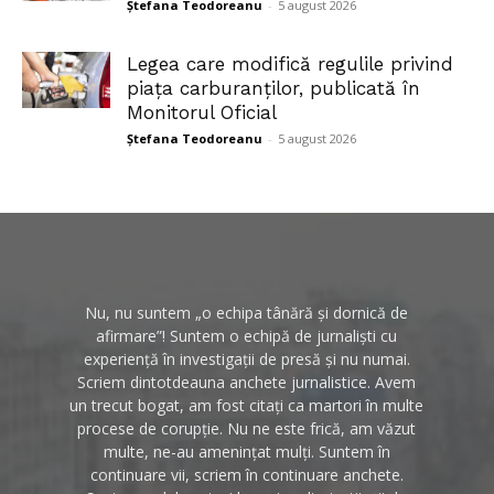
Ștefana Teodoreanu
-
5 august 2026
Legea care modifică regulile privind
piața carburanților, publicată în
Monitorul Oficial
Ștefana Teodoreanu
-
5 august 2026
Nu, nu suntem „o echipa tânără și dornică de
afirmare”! Suntem o echipă de jurnaliști cu
experiență în investigații de presă și nu numai.
Scriem dintotdeauna anchete jurnalistice. Avem
un trecut bogat, am fost citați ca martori în multe
procese de corupție. Nu ne este frică, am văzut
multe, ne-au amenințat mulți. Suntem în
continuare vii, scriem în continuare anchete.