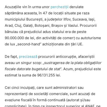
Acuzațiile vin în urma unor
percheziții
derulate
săptămâna aceasta, în 47 de locații situate pe raza
municipiului București, a județelor Ilfov, Suceava, Iași,
Arad, Cluj, Galați, Botoșani, Brașov și Vaslui. Procurorii
bănuiau că prejudiciul adus statului era de peste
90.000.000 de lei, din activități de comerț cu autoturisme
de lux „second-hand” achiziționate din țări UE.
De fapt,
precizează
procurorii anticorupție, afaceriștii
aveau un singur scop: „
sustragerea de la plata obligațiilor
fiscale datorate bugetului de stat
”. Acum, prejudiciul este
estimat la suma de 96.131.255 lei.
Cei cinci inculpați, care sunt administratori sau
reprezentanți de societăți comerciale, sunt acuzați de
evaziune fiscală în formă continuată (autorat și/sau
complicitate), în timp ce inspectorul superior al ANAF, pe