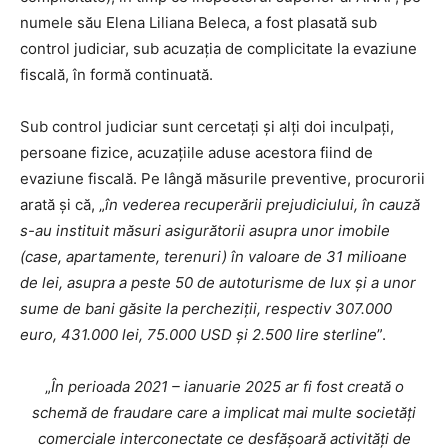
numele său Elena Liliana Beleca, a fost plasată sub
control judiciar, sub acuzația de complicitate la evaziune
fiscală, în formă continuată.
Sub control judiciar sunt cercetați și alți doi inculpați,
persoane fizice, acuzațiile aduse acestora fiind de
evaziune fiscală. Pe lângă măsurile preventive, procurorii
arată și că, „
în vederea recuperării prejudiciului, în cauză
s-au instituit măsuri asigurătorii asupra unor imobile
(case, apartamente, terenuri) în valoare de 31 milioane
de lei, asupra a peste 50 de autoturisme de lux și a unor
sume de bani găsite la percheziții, respectiv 307.000
euro, 431.000 lei, 75.000 USD și 2.500 lire sterline
”.
„
În perioada 2021 – ianuarie 2025 ar fi fost creată o
schemă de fraudare care a implicat mai multe societăți
comerciale interconectate ce desfășoară activități de