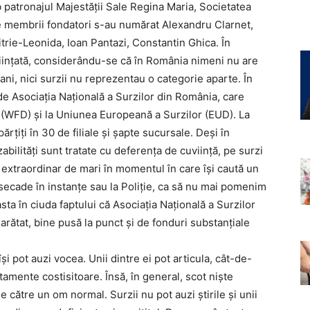
b patronajul Majestăţii Sale Regina Maria, Societatea
e membrii fondatori s-au numărat Alexandru Clarnet,
itrie-Leonida, Ioan Pantazi, Constantin Ghica. În
fiinţată, considerându-se că în România nimeni nu are
ni, nici surzii nu reprezentau o categorie aparte. În
de Asociaţia Naţională a Surzilor din România, care
or (WFD) şi la Uniunea Europeană a Surzilor (EUD). La
ţiţi în 30 de filiale şi şapte sucursale. Deşi în
abilităţi sunt tratate cu deferenţa de cuviinţă, pe surzi
xtraordinar de mari în momentul în care îşi caută un
ecade în instanţe sau la Poliţie, ca să nu mai pomenim
ta în ciuda faptului că Asociaţia Naţională a Surzilor
arătat, bine pusă la punct şi de fonduri substanţiale
îşi pot auzi vocea. Unii dintre ei pot articula, cât-de-
tamente costisitoare. Însă, în general, scot nişte
 către un om normal. Surzii nu pot auzi ştirile şi unii