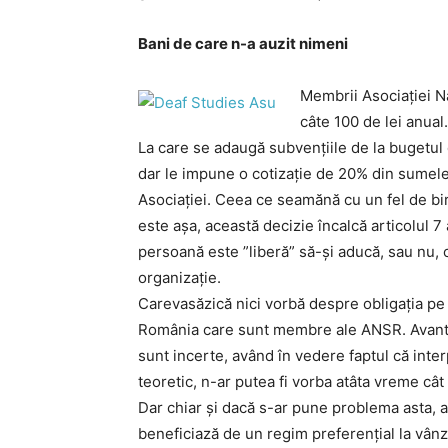
Bani de care n-a auzit nimeni
Membrii Asociaţiei N
câte 100 de lei anual
La care se adaugă subvenţiile de la bugetul 
dar le impune o cotizaţie de 20% din sumele
Asociaţiei. Ceea ce seamănă cu un fel de bir 
este aşa, această decizie încalcă articolul 7
persoană este ”liberă” să-şi aducă, sau nu, 
organizaţie.
Carevasăzică nici vorbă despre obligaţia pe
România care sunt membre ale ANSR. Avantaj
sunt incerte, având în vedere faptul că interp
teoretic, n-ar putea fi vorba atâta vreme cât
Dar chiar şi dacă s-ar pune problema asta, a
beneficiază de un regim preferenţial la vânz