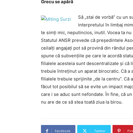
Grecu se apără
Să „stai de vorbă” cu un 
interpretului în limbaj mi
te simţi mic, neputincios, inutil. Vocea ta nu
Statutul ANSR prevede că preşedintele Asoci
ceilalţi angajaţi pot să provină din rândul 
spune că subvenţiile pe care le acordă statu
filialele acesteia sunt descentralizate şi că 
trebuie întreţinut un aparat birocratic. Că a 
filialele trebuie sprijinite „de la centru”. C
făcut tot posibilul să se evite un impact maj
care i se aduc sunt nefondate. În fine, că u
nu are de ce să stea toată ziua la birou.
Facebook
Twitter
Pin