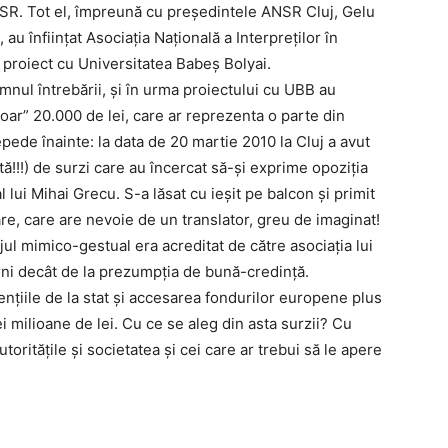
ANSR. Tot el, împreună cu preşedintele ANSR Cluj, Gelu
au înfiinţat Asociaţia Naţională a Interpreţilor în
 proiect cu Universitatea Babeş Bolyai.
mnul întrebării, şi în urma proiectului cu UBB au
doar” 20.000 de lei, care ar reprezenta o parte din
pede înainte: la data de 20 martie 2010 la Cluj a avut
tă!!!) de surzi care au încercat să-şi exprime opoziţia
 lui Mihai Grecu. S-a lăsat cu ieşit pe balcon şi primit
e, care are nevoie de un translator, greu de imaginat!
jul mimico-gestual era acreditat de către asociaţia lui
ni decât de la prezumpţia de bună-credinţă.
enţiile de la stat şi accesarea fondurilor europene plus
i milioane de lei. Cu ce se aleg din asta surzii? Cu
orităţile şi societatea şi cei care ar trebui să le apere