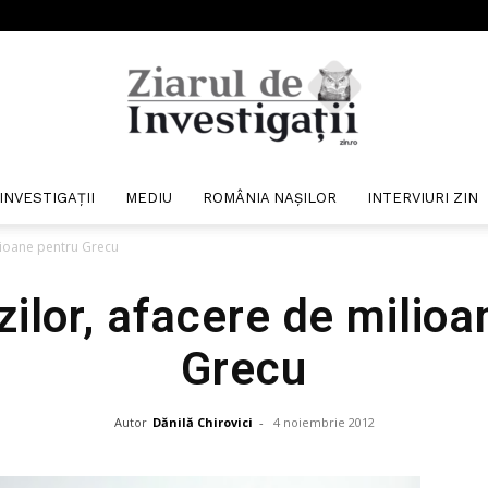
INVESTIGAȚII
MEDIU
ROMÂNIA NAȘILOR
INTERVIURI ZIN
Ziarul
ilioane pentru Grecu
zilor, afacere de milio
Grecu
de
Autor
Dănilă Chirovici
-
4 noiembrie 2012