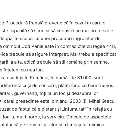
e Procedură Penală prevede că în cazul în care o
ste capabilă să scrie şi să citească nu mai are nevoie
deoparte scenariul unei proceduri îngrozitor de
a din noul Cod Penal este în contradicţie cu legea 448,
ublice trebuie să asigure interpret. Mai trebuie specificat
ţară la alta, adică trebuie să ştii româna prin semne,
e înţelegi cu nea Ion.
cap auditiv în România, în număr de 31.000, sunt
diferentă ci şi de cei care, plătiţi fiind cu bani frumoşi,
ntari, guvernanţi, toţi la un loc şi deasupra lor
l cărei preşedinte este, din anul 2003 (!), Mihai Grecu.
at de faptul că e distant şi „înfumurat” în relaţia cu
 foarte mult noroc, la serviciu. Dincolo de aspectele
aptului că pe seama surzilor şi a limbajului mimico-