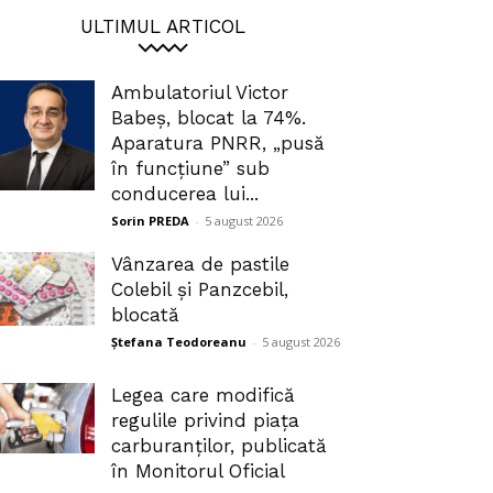
ULTIMUL ARTICOL
Ambulatoriul Victor
Babeș, blocat la 74%.
Aparatura PNRR, „pusă
în funcțiune” sub
conducerea lui...
Sorin PREDA
-
5 august 2026
Vânzarea de pastile
Colebil și Panzcebil,
blocată
Ștefana Teodoreanu
-
5 august 2026
Legea care modifică
regulile privind piața
carburanților, publicată
în Monitorul Oficial