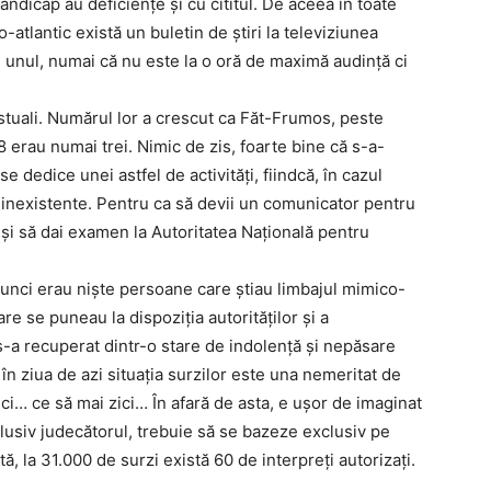
andicap au deficienţe şi cu cititul. De aceea în toate
-atlantic există un buletin de ştiri la televiziunea
 unul, numai că nu este la o oră de maximă audinţă ci
tuali. Numărul lor a crescut ca Făt-Frumos, peste
08 erau numai trei. Nimic de zis, foarte bine că s-a-
 dedice unei astfel de activităţi, fiindcă, în cazul
şi inexistente. Pentru ca să devii un comunicator pentru
e şi să dai examen la Autoritatea Naţională pentru
tunci erau nişte persoane care ştiau limbajul mimico-
are se puneau la dispoziţia autorităţilor şi a
-a recuperat dintr-o stare de indolenţă şi nepăsare
 în ziua de azi situaţia surzilor este una nemeritat de
ci… ce să mai zici… În afară de asta, e uşor de imaginat
clusiv judecătorul, trebuie să se bazeze exclusiv pe
tă, la 31.000 de surzi există 60 de interpreţi autorizaţi.