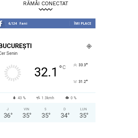
RĂMÂI CONECTAT
6,124
Fani
ÎMI PLACE
BUCUREȘTI
Cer Senin
°
33.3
°
C
32.1
°
31.2
43 %
1.3kmh
0 %
J
VIN
S
D
LUN
36
°
35
°
35
°
34
°
35
°