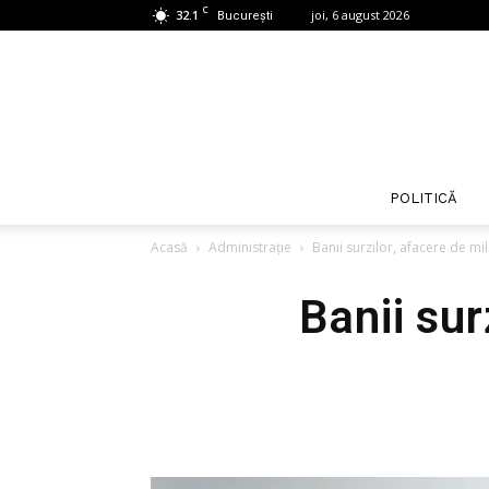
C
32.1
joi, 6 august 2026
București
POLITICĂ
Acasă
Administrație
Banii surzilor, afacere de m
Banii sur