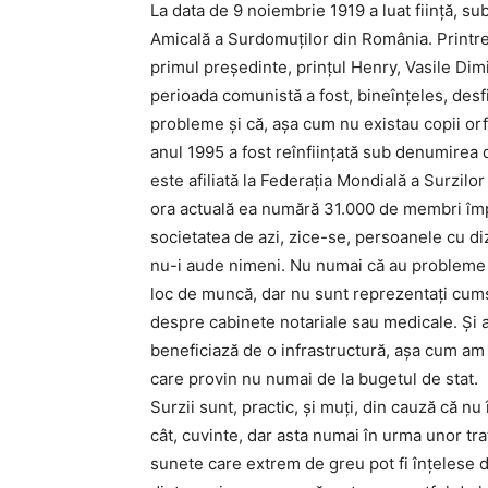
La data de 9 noiembrie 1919 a luat fiinţă, su
Amicală a Surdomuţilor din România. Printr
primul preşedinte, prinţul Henry, Vasile Dim
perioada comunistă a fost, bineînţeles, des
probleme şi că, aşa cum nu existau copii orfa
anul 1995 a fost reînfiinţată sub denumirea 
este afiliată la Federaţia Mondială a Surzil
ora actuală ea numără 31.000 de membri împăr
societatea de azi, zice-se, persoanele cu diz
nu-i aude nimeni. Nu numai că au probleme e
loc de muncă, dar nu sunt reprezentaţi cums
despre cabinete notariale sau medicale. Şi as
beneficiază de o infrastructură, aşa cum am 
care provin nu numai de la bugetul de stat.
Surzii sunt, practic, şi muţi, din cauză că nu 
cât, cuvinte, dar asta numai în urma unor tra
sunete care extrem de greu pot fi înţelese de