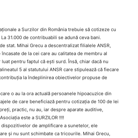
aţionale a Surzilor din România trebuie să cotizeze cu
. La 31.000 de contribuabili se adună ceva bani.
de stat. Mihai Grecu a descentralizat filialele ANSR,
 încasate de la cei care au calitatea de membru al
luat pentru faptul că eşti surd. Însă, chiar dacă nu
 alineatul 5 al statutului ANSR care stipulează că fiecare
contribuţia la îndeplinirea obiectivelor propuse de
 care o au la ora actuală persoanele hipoacuzice din
ele de care beneficiază pentru cotizaţia de 100 de lei
reţi, practic, nu au, iar despre aparate auditive,
 Asociaţia este a SURZILOR !!!!
 dispozitivelor de amplificare a sunetelor, ele
are şi nu sunt schimbate ca tricourile. Mihai Grecu,