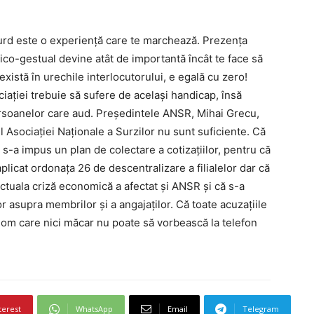
surd este o experienţă care te marchează. Prezenţa
mico-gestual devine atât de importantă încât te face să
 există în urechile interlocutorului, e egală cu zero!
aţiei trebuie să sufere de acelaşi handicap, însă
persoanelor care aud. Preşedintele ANSR, Mihai Grecu,
l Asociaţiei Naţionale a Surzilor nu sunt suficiente. Că
li s-a impus un plan de colectare a cotizaţiilor, pentru că
aplicat ordonaţa 26 de descentralizare a filialelor dar că
ă actuala criză economică a afectat şi ANSR şi că s-a
or asupra membrilor şi a angajaţilor. Că toate acuzaţiile
n om care nici măcar nu poate să vorbească la telefon
terest
WhatsApp
Email
Telegram