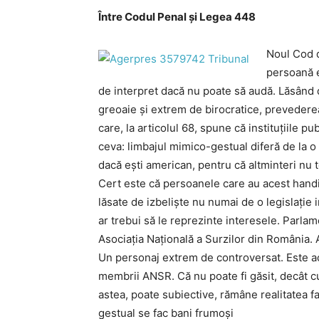
Între Codul Penal şi Legea 448
Noul Cod d
persoană e
de interpret dacă nu poate să audă. Lăsând 
greoaie şi extrem de birocratice, prevedere
care, la articolul 68, spune că instituţiile p
ceva: limbajul mimico-gestual diferă de la o 
dacă eşti american, pentru că altminteri nu t
Cert este că persoanele care au acest handi
lăsate de izbelişte nu numai de o legislaţie in
ar trebui să le reprezinte interesele. Parlame
Asociaţia Naţională a Surzilor din România. A
Un personaj extrem de controversat. Este acuz
membrii ANSR. Că nu poate fi găsit, decât cu
astea, poate subiective, rămâne realitatea f
gestual se fac bani frumoşi