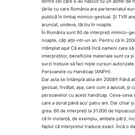
dintre cei care s-au născut cu un astfel de h
ţările cu care România are parteneriatul euro
publică în limbaj mimico-gestual. Şi TVR are
aruncat, undeva, târziu în noapte.
În România sunt 60 de interpreţi mimico-ges
noapte, câţi alţii-ntr-un an. Pentru că în 20
ntâmplat aşa! Că există încă oameni care să se
interpreţilor, beneficiile materiale sunt ca 
surzi trebuie să faci nişte cursuri autorizat
Persoanele cu Handicap (ANPH).
Dar asta se întâmplă abia din 2008!!! Până a
gestual, învăţat, aşa, care cum a apucat, şi c
persoanelor cu acest handicap. Ceva-ceva s
care a durat până acu’ patru ani. Dar chiar şi
grea. 60 de interpreţi la 31.000 de hipoacuzi
că în instanţă, de exemplu, ambele părţi, in
faptul că interpretul traduce exact. Încă o da