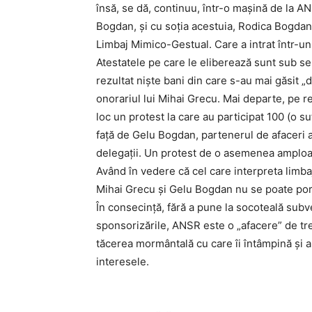
însă, se dă, continuu, într-o maşină de la 
Bogdan, şi cu soţia acestuia, Rodica Bogdan, 
Limbaj Mimico-Gestual. Care a intrat într-un
Atestatele pe care le eliberează sunt sub se
rezultat nişte bani din care s-au mai găsit „
onorariul lui Mihai Grecu. Mai departe, pe re
loc un protest la care au participat 100 (o su
faţă de Gelu Bogdan, partenerul de afaceri al
delegaţii. Un protest de o asemenea amploar
Având în vedere că cel care interpreta limba
Mihai Grecu şi Gelu Bogdan nu se poate por
În consecinţă, fără a pune la socoteală subv
sponsorizările, ANSR este o „afacere” de tre
tăcerea mormântală cu care îi întâmpină şi aut
interesele.