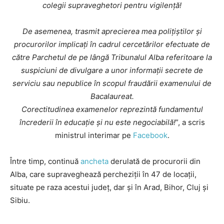
colegii supraveghetori pentru vigilență!
De asemenea, trasmit aprecierea mea polițiștilor și
procurorilor implicați în cadrul cercetărilor efectuate de
către Parchetul de pe lângă Tribunalul Alba referitoare la
suspiciuni de divulgare a unor informații secrete de
serviciu sau nepublice în scopul fraudării examenului de
Bacalaureat.
Corectitudinea examenelor reprezintă fundamentul
încrederii în educație și nu este negociabilă!
”, a scris
ministrul interimar pe
Facebook
.
Între timp, continuă
ancheta
derulată de procurorii din
Alba, care supraveghează percheziții în 47 de locații,
situate pe raza acestui județ, dar și în Arad, Bihor, Cluj şi
Sibiu.