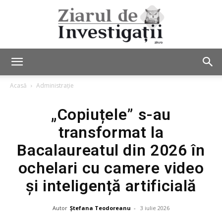
Ziarul
Acasă
Administrație
„Copiuțele” s-au
de
transformat la
Bacalaureatul din 2026 în
Investigații
ochelari cu camere video
și inteligență artificială
Autor
Ștefana Teodoreanu
-
3 iulie 2026