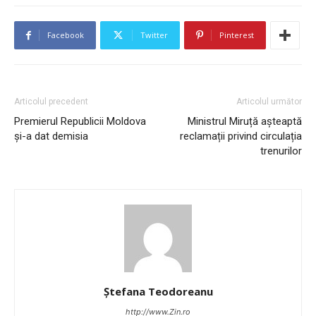
Facebook
Twitter
Pinterest
Articolul precedent
Articolul următor
Premierul Republicii Moldova
Ministrul Miruță așteaptă
și-a dat demisia
reclamații privind circulația
trenurilor
Ștefana Teodoreanu
http://www.Zin.ro