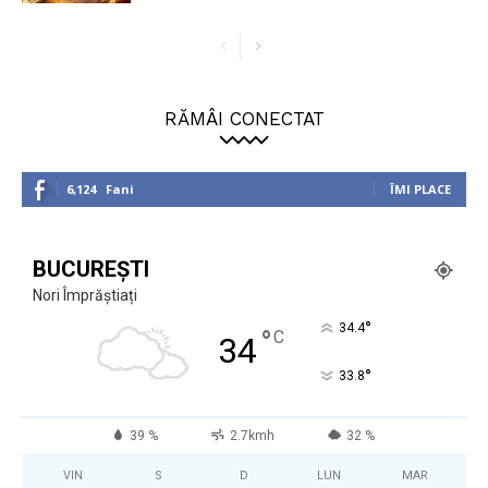
RĂMÂI CONECTAT
6,124
Fani
ÎMI PLACE
BUCUREȘTI
Nori Împrăștiați
°
34.4
°
C
34
°
33.8
39 %
2.7kmh
32 %
VIN
S
D
LUN
MAR