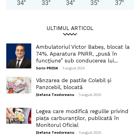
34
°
33
°
34
°
35
°
37
°
ULTIMUL ARTICOL
Ambulatoriul Victor Babeș, blocat la
74%. Aparatura PNRR, „pusă în
funcțiune” sub conducerea lui...
Sorin PREDA
-
5 august 2026
Vânzarea de pastile Colebil și
Panzcebil, blocată
Ștefana Teodoreanu
-
5 august 2026
Legea care modifică regulile privind
piața carburanților, publicată în
Monitorul Oficial
Ștefana Teodoreanu
-
5 august 2026