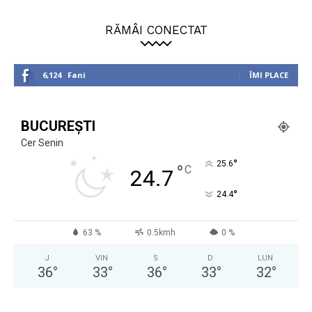
RĂMÂI CONECTAT
6,124
Fani
ÎMI PLACE
BUCUREȘTI
Cer Senin
°
25.6
°
C
24.7
°
24.4
63 %
0.5kmh
0 %
J
VIN
S
D
LUN
36
°
33
°
36
°
33
°
32
°