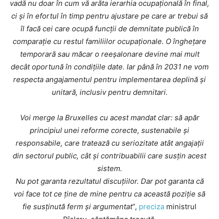
vadă nu doar în cum vă arăta ierarhia ocupațională în final,
ci și în efortul în timp pentru ajustare pe care ar trebui să
îl facă cei care ocupă funcții de demnitate publică în
comparație cu restul familiilor ocupaționale. O înghețare
temporară sau măcar o reeșalonare devine mai mult
decât oportună în condițiile date. Iar până în 2031 ne vom
respecta angajamentul pentru implementarea deplină și
unitară, inclusiv pentru demnitari.
Voi merge la Bruxelles cu acest mandat clar: să apăr
principiul unei reforme corecte, sustenabile și
responsabile, care tratează cu seriozitate atât angajații
din sectorul public, cât și contribuabilii care susțin acest
sistem.
Nu pot garanta rezultatul discuțiilor. Dar pot garanta că
voi face tot ce ține de mine pentru ca această poziție să
fie susținută ferm și argumentat
”,
preciza
ministrul