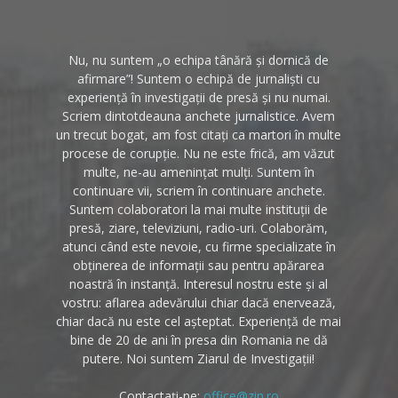
Nu, nu suntem „o echipa tânără și dornică de
afirmare”! Suntem o echipă de jurnaliști cu
experiență în investigații de presă și nu numai.
Scriem dintotdeauna anchete jurnalistice. Avem
un trecut bogat, am fost citați ca martori în multe
procese de corupție. Nu ne este frică, am văzut
multe, ne-au amenințat mulți. Suntem în
continuare vii, scriem în continuare anchete.
Suntem colaboratori la mai multe instituții de
presă, ziare, televiziuni, radio-uri. Colaborăm,
atunci când este nevoie, cu firme specializate în
obținerea de informații sau pentru apărarea
noastră în instanță. Interesul nostru este și al
vostru: aflarea adevărului chiar dacă enervează,
chiar dacă nu este cel așteptat. Experiență de mai
bine de 20 de ani în presa din Romania ne dă
putere. Noi suntem Ziarul de Investigații!
Contactați-ne:
office@zin.ro