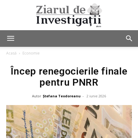
Ziarul
Acasă
Economie
Încep renegocierile finale
de
pentru PNRR
Autor
Ștefana Teodoreanu
-
2 iunie 2026
Investigații