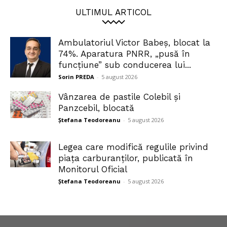
ULTIMUL ARTICOL
Ambulatoriul Victor Babeș, blocat la
74%. Aparatura PNRR, „pusă în
funcțiune” sub conducerea lui...
Sorin PREDA
-
5 august 2026
Vânzarea de pastile Colebil și
Panzcebil, blocată
Ștefana Teodoreanu
-
5 august 2026
Legea care modifică regulile privind
piața carburanților, publicată în
Monitorul Oficial
Ștefana Teodoreanu
-
5 august 2026